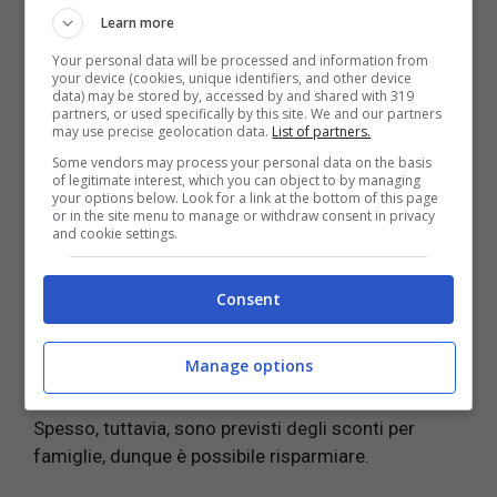
Learn more
Costo dei biglietti
Your personal data will be processed and information from
your device (cookies, unique identifiers, and other device
Per i neonati che viaggiano in braccio ai genitori
data) may be stored by, accessed by and shared with 319
partners, or used specifically by this site. We and our partners
alcune compagnie fanno pagare un biglietto a
may use precise geolocation data.
List of partners.
tariffa fissa, altre invece solo le commissioni o le
Some vendors may process your personal data on the basis
tasse aeroportuali.
of legitimate interest, which you can object to by managing
your options below. Look for a link at the bottom of this page
or in the site menu to manage or withdraw consent in privacy
Quando si utilizza un seggiolino, naturalmente si
and cookie settings.
paga per il servizio, che può essere l’occupazione di
un posto o il seggiolino fornito dalla compagnia,
Consent
ognuna ha le sue regole e tariffe.
Manage options
Invece, i
bambini sopra i due anni di età
invece
pagano il biglietto alla
stessa tariffa degli adulti
.
Spesso, tuttavia, sono previsti degli sconti per
famiglie, dunque è possibile risparmiare.