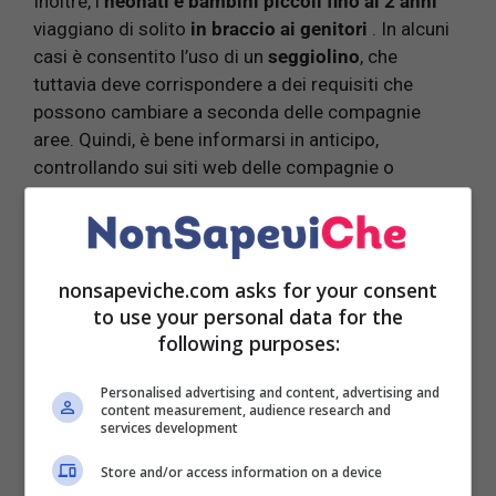
Inoltre, i
neonati e bambini piccoli fino ai 2 anni
viaggiano di solito
in braccio ai genitori
. In alcuni
casi è consentito l’uso di un
seggiolino
, che
tuttavia deve corrispondere a dei requisiti che
possono cambiare a seconda delle compagnie
aree. Quindi, è bene informarsi in anticipo,
controllando sui siti web delle compagnie o
chiamare l’assistenza clienti.
Per i voli a lunga percorrenza e della durata di molte
ore, i
seggiolini o le culle per neonati fino a 6 mesi
nonsapeviche.com asks for your consent
vengono messi a disposizione delle compagnie
to use your personal data for the
aeree
. Di solito gratuitamente.
following purposes:
Anche quando viene usato il seggiolino, tuttavia, i
Personalised advertising and content, advertising and
content measurement, audience research and
genitori devono prendere
in braccio i figli
durante
services development
le
procedure di decollo e atterraggio
, per motivi di
sicurezza.
Store and/or access information on a device