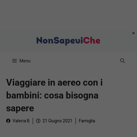
Vai
al
contenuto
Menu
Viaggiare in aereo con i
bambini: cosa bisogna
sapere
Valeria B
21 Giugno 2021
Famiglia