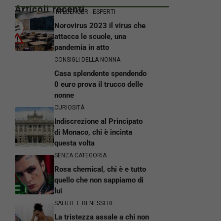
Articoli recenti
INFLUENCER - ESPERTI
Norovirus 2023 il virus che
attacca le scuole, una
pandemia in atto
CONSIGLI DELLA NONNA
Casa splendente spendendo
0 euro prova il trucco delle
nonne
CURIOSITÀ
Indiscrezione al Principato
di Monaco, chi è incinta
questa volta
SENZA CATEGORIA
Rosa chemical, chi è e tutto
quello che non sappiamo di
lui
SALUTE E BENESSERE
La tristezza assale a chi non