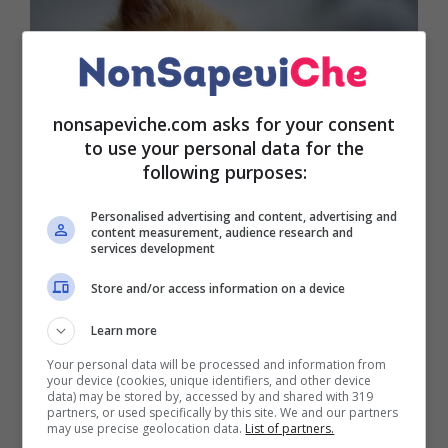
nonsapeviche.com asks for your consent
to use your personal data for the
following purposes:
Personalised advertising and content, advertising and
content measurement, audience research and
In particolare, lo studio americano ha voluto
services development
analizzare un campione di
oltre 1300 anziani
che
Store and/or access information on a device
sono stati sottoposti a test di valutazione. Ebbene,
dopo sei anni è emerso che la diminuzione dei
Learn more
punteggi si è verificata in maniera ridotta nei
Your personal data will be processed and information from
soggetti che possedevano un animale domestico.
your device (cookies, unique identifiers, and other device
Nello specifico, l’analisi ha portato alla scoperta del
data) may be stored by, accessed by and shared with 319
partners, or used specifically by this site. We and our partners
fatto che coloro che possedevano un cane da
may use precise geolocation data.
List of partners.
minimo 5 anni, mostravano una
migliore capacità