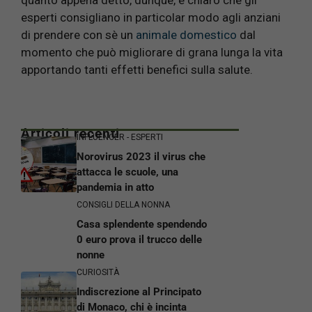
quanto appena detto, dunque, è chiaro che gli
esperti consigliano in particolar modo agli anziani
di prendere con sè un
animale domestico
dal
momento che può migliorare di grana lunga la vita
apportando tanti effetti benefici sulla salute.
Articoli recenti
INFLUENCER - ESPERTI
Norovirus 2023 il virus che
attacca le scuole, una
pandemia in atto
CONSIGLI DELLA NONNA
Casa splendente spendendo
0 euro prova il trucco delle
nonne
CURIOSITÀ
Indiscrezione al Principato
di Monaco, chi è incinta