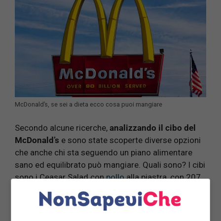
McDonald’s, se sei a dieta ecco cosa puoi mangiare
Secondo alcune ricerche,
analizzando il cibo del
McDonald’s
e sono state scoperte diverse opzioni
che anche chi sta seguendo un piano alimentare
sano ed equilibrato può mangiare. Quali sono? I cibi
sono i Ceasar Salad con
pollo
alla piastra, con 207
kcal4,5g carboidrati, 28g proteine, 8,4g grassi; il
petto di pollo servito caldo, con insalata di
pomodorini ciliegia, scaglie di
formaggio e grissini