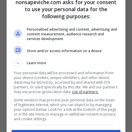
nonsapeviche.com asks for your consent
con salsa Caesar
. Ancora, il McWrap Caesar
to use your personal data for the
Cheese preparato con il petto di pollo alla piastra
following purposes:
composto da 440 kcal, 37g carboidrati, 36g
proteine, 16g grassi e si tratta di pezzi di petto di
Personalised advertising and content, advertising and
pollo alla piastra avvolto in una piadina con insalata,
content measurement, audience research and
services development
pomodoro e scaglie di formaggio.
Store and/or access information on a device
Learn more
Your personal data will be processed and information from
your device (cookies, unique identifiers, and other device
data) may be stored by, accessed by and shared with 319
partners, or used specifically by this site. We and our partners
may use precise geolocation data.
List of partners.
Some vendors may process your personal data on the basis
of legitimate interest, which you can object to by managing
your options below. Look for a link at the bottom of this page
or in the site menu to manage or withdraw consent in privacy
and cookie settings.
E se vogliamo un bel chicken? A voi il
Chicken