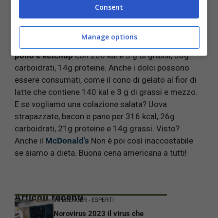
Country,
il panino con le sue 447 kcal, 47g
Consent
carboidrati, 28g proteine, 16g grassi e si tratta di
petto di pollo alla piastra con bacon e cipolla
Manage options
croccante.
Il Junior Chicken fatto di pane, petto di
pollo e ketchup
con 206 kal e 3 g di grassi, 30g
carboidrati, 14g proteine. Anche i dolci possono
essere consumati, come il cono di gelato al fior di
latte che contiene 140 kal e 3 g di grassi e mezzo.
E se vogliamo una colazione salata? Uova
strapazzate, bacon e pane per 316 kcal, 26g
carboidrati, 21g proteine e 14g grassi. Visto?
Anche il
McDonald’s
Non è poi così inaccostabile
se siamo a dieta. Buona cena americana a tutti!
Articoli recenti
INFLUENCER - ESPERTI
Norovirus 2023 il virus che