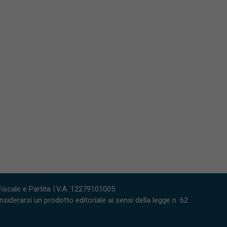
scale e Partita I.V.A. 12279101005
derarsi un prodotto editoriale ai sensi della legge n. 62