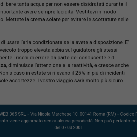
di bere tanta acqua per non essere disidratati durante il
è importante avere sempre lucidità. Vestitevi in modo
o. Mettete la crema solare per evitare le scottature nelle
o di usare l’aria condizionata se la avete a disposizione. E’
 veicolo troppo elevata abbia sul guidatore gli stessi
ente i rischi di errore da parte del conducente e di
zza
, diminuisce l’attenzione e la reattività, e cresce anche
 Non a caso in estate si rilevano il 25% in più di incidenti
ccole accortezze il vostro viaggio sarà molto più sicuro.
WEB 365 SRL - Via Nicola Marchese 10, 00141 Roma (RM) - Codice Fi
nto viene aggiornato senza alcuna periodicità. Non può pertanto consi
del 07.03.2001