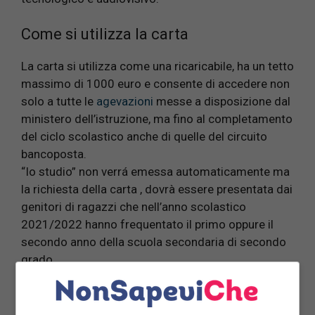
Come si utilizza la carta
La carta si utilizza come una ricaricabile, ha un tetto
massimo di 1000 euro e consente di accedere non
solo a tutte le
agevazioni
messe a disposizione dal
ministero dell’istruzione, ma fino al completamento
del ciclo scolastico anche di quelle del circuito
bancoposta.
“Io studio” non verrá emessa automaticamente ma
la richiesta della carta , dovrà essere presentata dai
genitori di ragazzi che nell’anno scolastico
2021/2022 hanno frequentato il primo oppure il
secondo anno della scuola secondaria di secondo
grado.