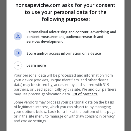
nonsapeviche.com asks for your consent
to use your personal data for the
following purposes:
Personalised advertising and content, advertising and
content measurement, audience research and
services development
Store and/or access information on a device
Learn more
Your personal data will be processed and information from
your device (cookies, unique identifiers, and other device
Le famiglie dovranno compilare un modulo
data) may be stored by, accessed by and shared with 319
partners, or used specifically by this site. We and our partners
reperibile sul sito del
ministero
dell’istruzione e
may use precise geolocation data.
List of partners.
consegnarlo entro la data del 30 giugno nelle
Some vendors may process your personal data on the basis
segreterie delle scuole. Per tutte le richieste
of legitimate interest, which you can object to by managing
your options below. Look for a link at the bottom of this page
effettuate alla data successiva del 30 giugno,
or in the site menu to manage or withdraw consent in privacy
verranno comunque prese in carico ed elaborate
and cookie settings.
successivamente, quindi verranno emesse in un