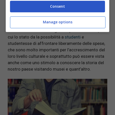
successivo momento.
Consent
La carta “Io studio”
Manage options
La carta “Io studio” è un grosso passo in avanti, con
cui lo stato da la possibilità a
studenti
e
studentesse di affrontare liberamente delle spese,
che sono molto importanti per l’accrescimento del
loro livello culturale e soprattutto può essere vista
anche come uno stimolo a conoscere la storia del
nostro paese visitando musei e quant’altro.