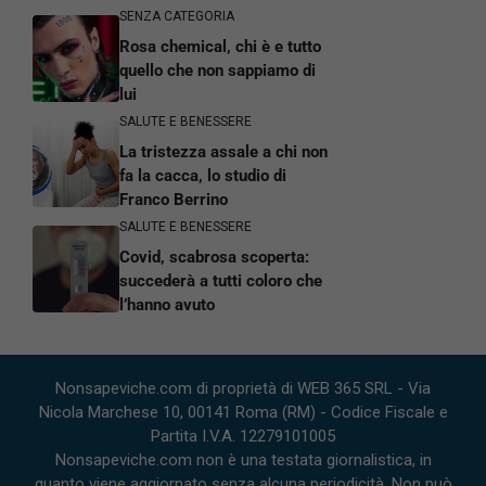
SENZA CATEGORIA
Rosa chemical, chi è e tutto
quello che non sappiamo di
lui
SALUTE E BENESSERE
La tristezza assale a chi non
fa la cacca, lo studio di
Franco Berrino
SALUTE E BENESSERE
Covid, scabrosa scoperta:
succederà a tutti coloro che
l’hanno avuto
Nonsapeviche.com di proprietà di WEB 365 SRL - Via
Nicola Marchese 10, 00141 Roma (RM) - Codice Fiscale e
Partita I.V.A. 12279101005
Nonsapeviche.com non è una testata giornalistica, in
quanto viene aggiornato senza alcuna periodicità. Non può