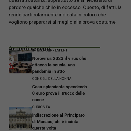
questa sostanza, soprattutto se si necessita di
perdere qualche chilo in eccesso. Questo, di fatti, la
rende particolarmente indicata in coloro che
vogliono prepararsi al meglio alla prova costume.
Articoli recenti
INFLUENCER - ESPERTI
Norovirus 2023 il virus che
attacca le scuole, una
pandemia in atto
CONSIGLI DELLA NONNA
Casa splendente spendendo
0 euro prova il trucco delle
nonne
CURIOSITÀ
Indiscrezione al Principato
di Monaco, chi è incinta
questa volta