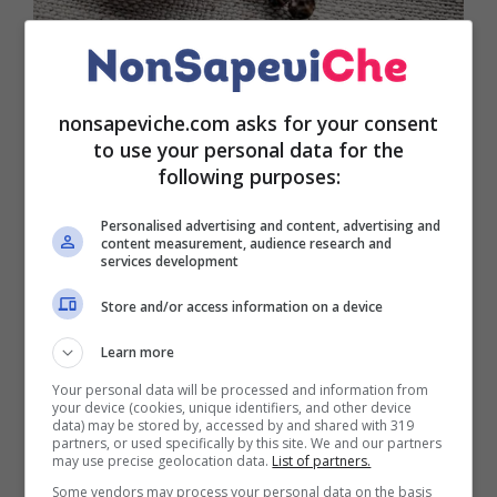
nonsapeviche.com asks for your consent
Come molti di voi già sapranno la piperina è in
to use your personal data for the
grado di stimolare in maniera efficace la perdita di
following purposes:
peso. Come prima cosa va detto che essa non è
altro che un alcaloide contenuto nel
pepe
nero
. Si
Personalised advertising and content, advertising and
tratta di una sostanza aromatica che non presenta
content measurement, audience research and
services development
colore. Oltre a ciò, presenta un retrogusto piccante.
Già a partire dal 1820, erano stati analizzati gli
Store and/or access information on a device
effetti benefici sul corpo. Tra questi, ad esempio, ci
Learn more
quelli che favoriscono un
metabolismo più veloce
.
Questo si ripercuote inevitabilmente sul
Your personal data will be processed and information from
your device (cookies, unique identifiers, and other device
dimagrimento
favorito tra l’altro dall’
ossidazione
data) may be stored by, accessed by and shared with 319
dei grassi
.
partners, or used specifically by this site. We and our partners
may use precise geolocation data.
List of partners.
Some vendors may process your personal data on the basis
Non a caso, la sostanza in esame è utilizzata anche