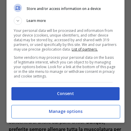
Se perdere dei centimentri solo su una determinata
zona del corpo non è possibile, un allenamento
Store and/or access information on a device
specifico vi ci può far avvicinare di molto
. Stiamo
Learn more
parlando, in questo caso, di un allenamento di
tipo metabolico caratterizzato dalla produzione e
Your personal data will be processed and information from
your device (cookies, unique identifiers, and other device
dall’accumulo dell’acido lattico.
data) may be stored by, accessed by and shared with 319
partners, or used specifically by this site. We and our partners
may use precise geolocation data.
List of partners.
Some vendors may process your personal data on the basis
of legitimate interest, which you can object to by managing
your options below. Look for a link at the bottom of this page
LEGGI ANCHE:
Pesi per l’allenamento fai da te:
or in the site menu to manage or withdraw consent in privacy
come realizzarli
and cookie settings.
Consent
L’allenamento, dunque, dovrà essere sempre total
Manage options
body e quindi influire su tutto il corpo, ma potrà
concentrarsi anche sui punti critici.
Dunque,
preferite sempre allenare tutta la muscolatura per