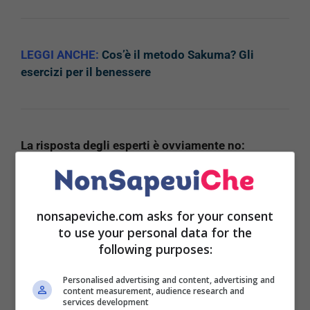
LEGGI ANCHE:
Cos’è il metodo Sakuma? Gli
esercizi per il benessere
La risposta degli esperti è ovviamente no:
dimagrire solo in alcune zone del corpo non è
possibile.
Ciò che può aiutare, tuttavia, è il tempo e
la costanza degli allenamenti che produrrano
nonsapeviche.com asks for your consent
effetti in tutto il corpo.
to use your personal data for the
following purposes:
L’allenamento giusto è la
risposta
Personalised advertising and content, advertising and
content measurement, audience research and
services development