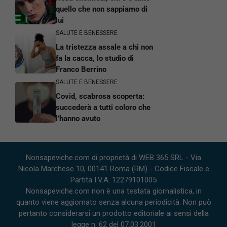
quello che non sappiamo di
lui
SALUTE E BENESSERE
La tristezza assale a chi non
fa la cacca, lo studio di
Franco Berrino
SALUTE E BENESSERE
Covid, scabrosa scoperta:
succederà a tutti coloro che
l’hanno avuto
Nonsapeviche.com di proprietà di WEB 365 SRL - Via
Nicola Marchese 10, 00141 Roma (RM) - Codice Fiscale e
Partita I.V.A. 12279101005
Nonsapeviche.com non è una testata giornalistica, in
quanto viene aggiornato senza alcuna periodicità. Non può
pertanto considerarsi un prodotto editoriale ai sensi della
legge n. 62 del 07.03.2001