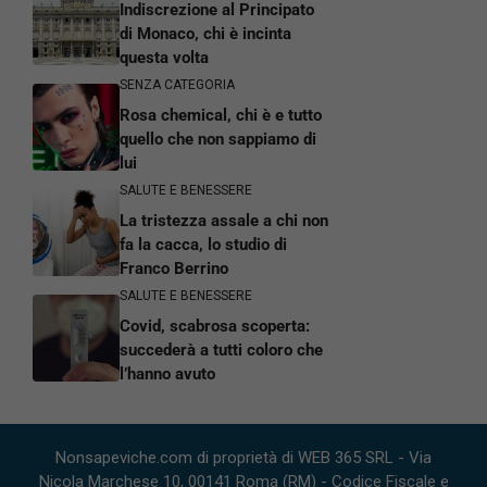
Indiscrezione al Principato
di Monaco, chi è incinta
questa volta
SENZA CATEGORIA
Rosa chemical, chi è e tutto
quello che non sappiamo di
lui
SALUTE E BENESSERE
La tristezza assale a chi non
fa la cacca, lo studio di
Franco Berrino
SALUTE E BENESSERE
Covid, scabrosa scoperta:
succederà a tutti coloro che
l’hanno avuto
Nonsapeviche.com di proprietà di WEB 365 SRL - Via
Nicola Marchese 10, 00141 Roma (RM) - Codice Fiscale e