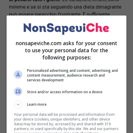
minime e se si sta seguendo una dieta dimagrante
può essere parecchio frustrante. È sufficiente
pesarsi una volta alla settimana, o al limite ogni tre
o quattro giorni se proprio vogliamo controllare
ogni minimo dettaglio.
nonsapeviche.com asks for your consent
to use your personal data for the
Dovete sapere, poi, che la
variazione da uno a tre
following purposes:
chili di peso
può
dipendere dai liquidi
contenuti
nel nostro corpo e dalla
ritenzione idrica
. Liquidi
Personalised advertising and content, advertising and
che accumuliamo o eliminiamo abbastanza
content measurement, audience research and
services development
velocemente. Quindi, una minima perdita o un
ridotto aumento di peso potrebbero non dipendere
Store and/or access information on a device
dal grasso corporeo.
Learn more
La bilancia
Your personal data will be processed and information from
your device (cookies, unique identifiers, and other device
data) may be stored by, accessed by and shared with 319
Quando vi pesate
usate sempre la stessa bilancia
partners, or used specifically by this site. We and our partners