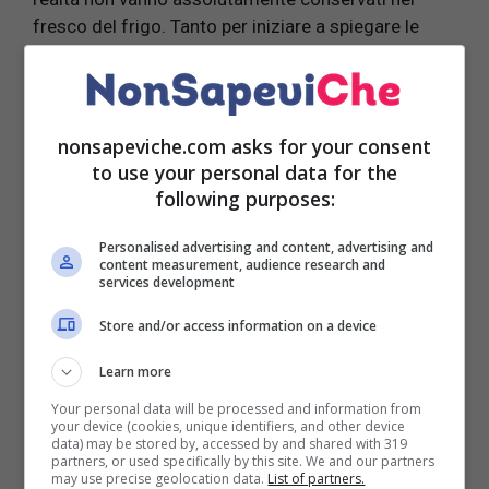
fresco del frigo. Tanto per iniziare a spiegare le
motivazioni, in primis le
patate
messe alle basse
temperature trasformano gli amidi contenuti nei
tuberi in degli zuccheri, rendendole quindi più dolci
e rischiando quindi di marcire più rapidamente.
nonsapeviche.com asks for your consent
Conservarle nel frigo, aumenterebbe la produzione
to use your personal data for the
e la presenza della
solanina
(divengono più verdi).
following purposes:
La solanina è tossica per il nostro organismo e
molto pericolosa se viene ingerita.
Personalised advertising and content, advertising and
content measurement, audience research and
services development
Store and/or access information on a device
Learn more
Your personal data will be processed and information from
your device (cookies, unique identifiers, and other device
data) may be stored by, accessed by and shared with 319
partners, or used specifically by this site. We and our partners
may use precise geolocation data.
List of partners.