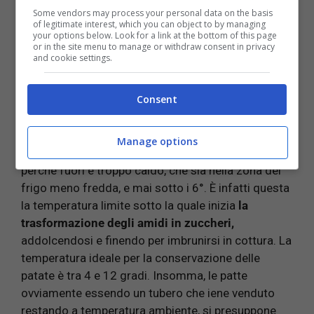
Some vendors may process your personal data on the basis
of legitimate interest, which you can object to by managing
your options below. Look for a link at the bottom of this page
or in the site menu to manage or withdraw consent in privacy
and cookie settings.
Stando al parere degli esperti, le patate devono
Consent
essere conservate ad una temperatura di mai
superiore ai 12°, ma non sempre è possibile a
causa delle condizioni climatiche del nostro paese.
Manage options
Pertanto, se proprio dobbiamo metterle in frigo
perchè fuori è troppo caldo, che sia nella zona del
frigo meno fredda, e mai sotto i 6°. È infatti questa
la temperatura limite sotto la quale inizia
la
trasformazione degli amidi in zuccheri,
addolcendosi e finendo per imbrunirsi in cottura. La
temperatura ideale per la conservazione delle
patate è tra 4 e 12 gradi. Insomma, le patte
ovviamente essendo un tubero che iene venduto
restando a temperatura ambiente, si presuppone