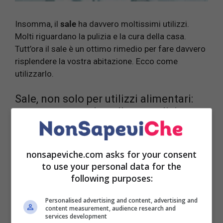
Insomma, il
sale
ha davvero moltissimi utilizzi.
Molti riguardano la pulizia e la cura della casa.
Tutt’ora il sale è un ottimo rimedio per fare davvero
risplendere la vostra abitazione. Ecco come
utilizzarlo.
Sale, non solo per utilizzi alimentari:
ecco come usarlo nelle tue pulizie
nonsapeviche.com asks for your consent
to use your personal data for the
following purposes:
Personalised advertising and content, advertising and
content measurement, audience research and
services development