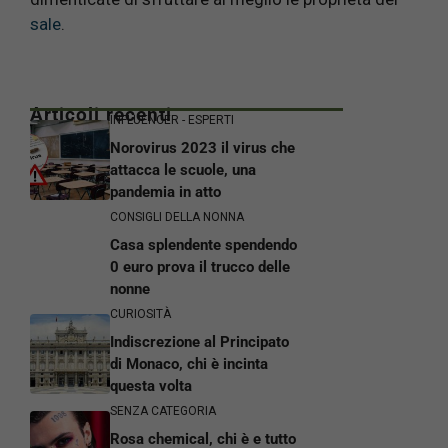
sale
.
Articoli recenti
INFLUENCER - ESPERTI
Norovirus 2023 il virus che
attacca le scuole, una
pandemia in atto
CONSIGLI DELLA NONNA
Casa splendente spendendo
0 euro prova il trucco delle
nonne
CURIOSITÀ
Indiscrezione al Principato
di Monaco, chi è incinta
questa volta
SENZA CATEGORIA
Rosa chemical, chi è e tutto