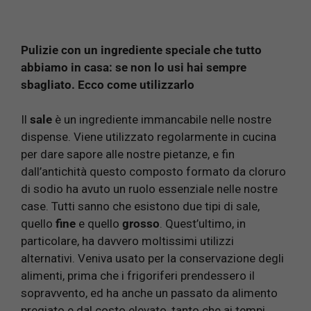
Pulizie con un ingrediente speciale che tutto
abbiamo in casa: se non lo usi hai sempre
sbagliato. Ecco come utilizzarlo
Il
sale
è un ingrediente immancabile nelle nostre
dispense. Viene utilizzato regolarmente in cucina
per dare sapore alle nostre pietanze, e fin
dall’antichità questo composto formato da cloruro
di sodio ha avuto un ruolo essenziale nelle nostre
case. Tutti sanno che esistono due tipi di sale,
quello
fine
e quello
grosso
. Quest’ultimo, in
particolare, ha davvero moltissimi utilizzi
alternativi. Veniva usato per la conservazione degli
alimenti, prima che i frigoriferi prendessero il
sopravvento, ed ha anche un passato da alimento
pregiato e dal costo elevato, tanto che ai tempi