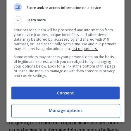
Store and/or access information on a device
Learn more
Your personal data will be processed and information from
your device (cookies, unique identifiers, and other device
data) may be stored by, accessed by and shared with 319
Il
sale
può aiutare intanto a mantenere bassa
partners, or used specifically by this site. We and our partners
may use precise geolocation data.
List of partners.
l’umidità nella casa, creando un ambiente
confortevole e facendo si che le pareti rimangano
Some vendors may process your personal data on the basis
of legitimate interest, which you can object to by managing
sempre pulite e non vengano invase da muffa o
your options below. Look for a link at the bottom of this page
macchie. Vi basterà mantenere un
barattolo
o un
or in the site menu to manage or withdraw consent in privacy
and cookie settings.
sacchetto con del
sale
negli angoli della casa dove
ritenete sia più elevata l’umidità. Misto al
Consent
bicarbonato e all’aria condizionato può aiutare a
ripulire le
tracce di muffa
.
Manage options
Il
sale
può essere utilizzato anche per pulire
l’argento, mettendo dei fogli di alluminio nel fondo
di una bacinella e riempiendola con acqua bollente