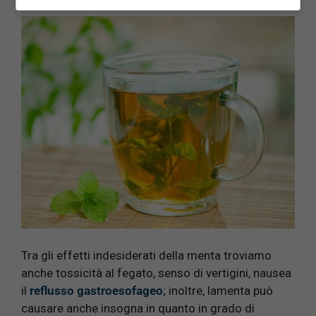
Tra gli effetti indesiderati della menta troviamo
anche tossicità al fegato, senso di vertigini, nausea
il
reflusso gastroesofageo
; inoltre, lamenta può
causare anche insogna in quanto in grado di