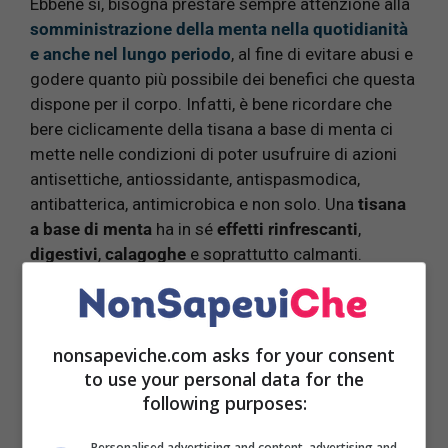
Ebbene sì, bisogna prestare sempre attenzione alla
somministrazione della menta nella quotidianità
e anche nel lungo periodo
, al fine di evitare abusi e
godere quanto più possibile dei benefici che questa
dispone per il corpo. Infatti, è bene ricordare che
bere ciclicamente della tisana a base di menta ci
mette nelle condizioni di poter usufruire di azioni
antisettiche, antiossidante, antispasmodica,
antibatterica, antimicrobica e non solo. Una
tisana
a base di menta
ha in sé
effetti rinfrescanti
,
digestivi
,
calagoghe
e soprattutto calmanti.
nonsapeviche.com asks for your consent
to use your personal data for the
following purposes:
Personalised advertising and content, advertising and