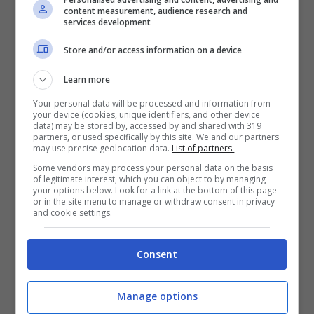
content measurement, audience research and
services development
Store and/or access information on a device
Learn more
Nonostante tutto, però bisogna prestare molta
attenzione a non esagerare con il consumo della
Your personal data will be processed and information from
your device (cookies, unique identifiers, and other device
tisana a base di menta
, la voi quale potrebbe
data) may be stored by, accessed by and shared with 319
metterci nelle condizioni di riscontrare effetti
partners, or used specifically by this site. We and our partners
may use precise geolocation data.
List of partners.
indesiderati in caso di esubero.
Some vendors may process your personal data on the basis
of legitimate interest, which you can object to by managing
Effetti indesiderati della
your options below. Look for a link at the bottom of this page
or in the site menu to manage or withdraw consent in privacy
menta
and cookie settings.
Qualora, dunque, avessimo
consumato
Consent
eccessivamente menta
è possibile imbattersi in
eventuali reazioni allergiche per il quale bisogna
Manage options
allertare immediatamente il medico e non solo.