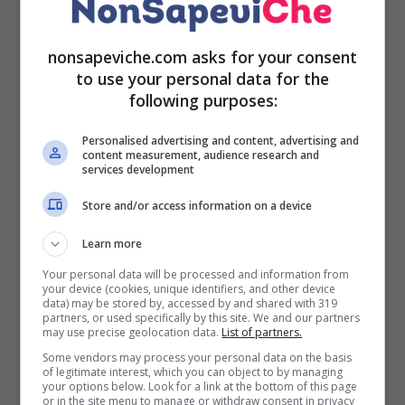
insetti è la
dietiltoluamide (DEET),
una sostanza
chimica derivata dall’agricoltura utilizzata dalla fine
nonsapeviche.com asks for your consent
degli anni ’50 e tutt’ora ritenuta la più valida. Il suo
to use your personal data for the
odore infastidisce le zanzare e le allontana. La sua
following purposes:
concentrazione varia da repellente a repellente. Il
più potente, consigliato per chi deve viaggiare e
Personalised advertising and content, advertising and
andare in paesi tropicali, è
Jungle Formula
, che ha
content measurement, audience research and
services development
una concentrazione di DEET del 50 %. Va sprizzato
ogni 4-9 ore, a seconda delle zanzare presenti nel
Store and/or access information on a device
posto (per quelle europee basta spruzzarlo ogni 9
ore, per la zanzara della malaria va bene ogni 4,
Learn more
mentre per la zanzara della febbre gialla va bene
Your personal data will be processed and information from
ogni 8. Non può essere utilizzato sui minori di 17
your device (cookies, unique identifiers, and other device
data) may be stored by, accessed by and shared with 319
anni. Essendo molto forte, meglio optare per
partners, or used specifically by this site. We and our partners
may use precise geolocation data.
List of partners.
qualcosa di più leggero se non dovete andare in
zone a rischio. Esiste una versione più leggera, il
Some vendors may process your personal data on the basis
of legitimate interest, which you can object to by managing
Jungle Formula forza 3, con DEET al 20%.
your options below. Look for a link at the bottom of this page
or in the site menu to manage or withdraw consent in privacy