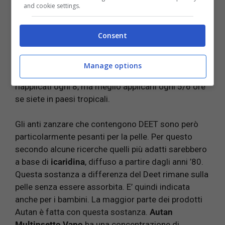
and cookie settings.
Questa sostanza è contenuta anche in alcuni
prodotti della linea dei classici repellenti
Autan
.
Consent
Nella linea classica la concentrazione è del 15%, e
per questo va spruzzato ogni 4 ore. Le linee
Tropical, Sport e Multinsetto hanno invece una
Manage options
concentrazione al 25 per cento. Possono essere
riapplicati ogni 8, ma meglio applicarli ogni 5/6 ore
se siete in paesi tropicali.
Gli anti zanzare che contengono DEET sono però
particolarmente pesanti per la pelle. Per questo
secondo alcune ricerche quelli più adatti sarebbero
a base di
icaridina
, diffuso a partire dagli anni ’80.
Questa sostanza a differenza del Deet rimane sulla
pelle senza essere assorbita. E’ quindi indicata
anche per i bambini. La maggior parte dei prodotti
Autan è fatta con questa sostanza.
Autan
Multinsetto Vapo
ha una concentrazione di