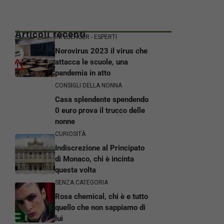
Articoli recenti
INFLUENCER - ESPERTI
Norovirus 2023 il virus che
attacca le scuole, una
pandemia in atto
CONSIGLI DELLA NONNA
Casa splendente spendendo
0 euro prova il trucco delle
nonne
CURIOSITÀ
Indiscrezione al Principato
di Monaco, chi è incinta
questa volta
SENZA CATEGORIA
Rosa chemical, chi è e tutto
quello che non sappiamo di
lui