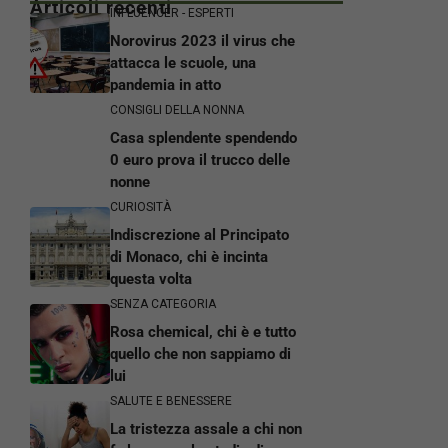
Articoli recenti
INFLUENCER - ESPERTI
Norovirus 2023 il virus che
attacca le scuole, una
pandemia in atto
CONSIGLI DELLA NONNA
Casa splendente spendendo
0 euro prova il trucco delle
nonne
CURIOSITÀ
Indiscrezione al Principato
di Monaco, chi è incinta
questa volta
SENZA CATEGORIA
Rosa chemical, chi è e tutto
quello che non sappiamo di
lui
SALUTE E BENESSERE
La tristezza assale a chi non