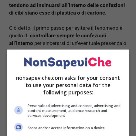
tendono ad insinuarsi all’interno delle confezioni
di cibi siano esse di plastica o di cartone.
Ciò detto, il primo passo per evitare il fenomeno è
quello di
controllare sempre le confezioni
all’interno
per sincerarsi di un’eventuale presenza o
meno.
Uno dei segnali inequivocabili della loro presenza è
una sorta di filamento biancastro. Nel caso in cui
nonsapeviche.com asks for your consent
sia identificato, il consiglio è di buttare la
to use your personal data for the
confezione, mentre se assente di conservarlo in un
following purposes:
luogo fresco e asciutto.
Personalised advertising and content, advertising and
content measurement, audience research and
Un altro rimedio molto efficace è quello di
pulire la
services development
dispensa con una miscela di aceto e acqua.
Ogni
ripiano dovrà essere pulito spruzzando
Store and/or access information on a device
direttamente la soluzione sulle parti interessate.