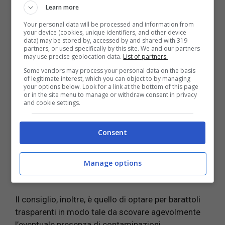
Learn more
Ricordate di asciugare il tutto con un panno pulito.
Your personal data will be processed and information from
your device (cookies, unique identifiers, and other device
L’ultimo consiglio è quello di conservare i cibi
data) may be stored by, accessed by and shared with 319
all’interno di
contenitori in vetro
dotati di chiusura
partners, or used specifically by this site. We and our partners
may use precise geolocation data.
List of partners.
ermetica.
Some vendors may process your personal data on the basis
of legitimate interest, which you can object to by managing
Leggi anche:
FARINA DI RISO: COME CONSERVARLA
your options below. Look for a link at the bottom of this page
or in the site menu to manage or withdraw consent in privacy
CORRETTAMENTE
and cookie settings.
Molto spesso, infatti, pur adottando le dovute
accortezze in fatto di pulizia, questi insetti tendono
Consent
a fare di nuovo la loro comparsa. Di conseguenza,
il
rimedio più efficace è quello di conservare la
farina all’interno di barattoli di vetro
dal momento
Manage options
che gli insetti in esame non riescono ad entrarvi.
Il consiglio, inoltre, è quello di optare per barattoli
trasparenti in modo tale da scovare agevolmente
l’eventuale presenza di contaminazioni.