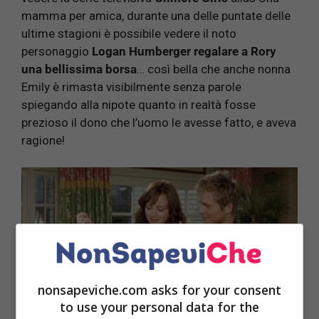
mamma per amica, durante una delle puntate delle
ultime stagioni è possibile vedere il noto
personaggio
Logan Humberger regalare a Rory
una bellissima borsa
… così bella che anche nonna
Emily è rimasta visibilmente senza parole
spiegando alla nipote quanto in realtà fosse
prezioso il dono che l’uomo le avesse fatto, e aveva
ragione!
nonsapeviche.com asks for your consent
to use your personal data for the