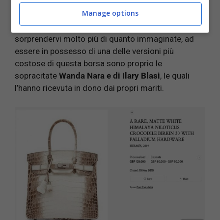
cara al mondo?
Manage options
La risposta a questa domanda potrebbe
sorprendervi molto più di quanto immaginate, ad
essere in possesso di una delle versioni più
costose di questa borsa sono proprio le
sopracitate
Wanda Nara e di Ilary Blasi
, le quali
l’hanno ricevuta in dono dai propri mariti.