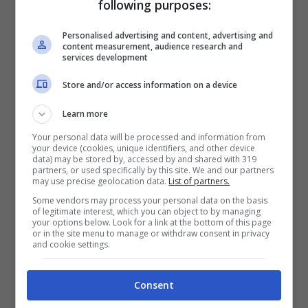
following purposes:
Personalised advertising and content, advertising and
content measurement, audience research and
services development
La borsa per donna a cui facciamo riferimento altro
Store and/or access information on a device
non era che una
Birkin
, famosa in tutto il mondo
per essere un accessorio tra i più cari al mondo
Learn more
presente in varie realizzazioni e che molte donne
Your personal data will be processed and information from
famosissime hanno sfoggiato in diverse occasioni,
your device (cookies, unique identifiers, and other device
data) may be stored by, accessed by and shared with 319
come nel caso d
i Chiara Ferragni
o
Wanda Nara
e
partners, or used specifically by this site. We and our partners
persino
Ilary Blasi
. Facciamo riferimento a bag di
may use precise geolocation data.
List of partners.
lusso il cui valore economico vi lascerà senza
Some vendors may process your personal data on the basis
of legitimate interest, which you can object to by managing
parole, dato che la versione base di questa borsa ha
your options below. Look for a link at the bottom of this page
un costo che parte da circa
7.000 euro fino a un
or in the site menu to manage or withdraw consent in privacy
and cookie settings.
tetto massimo di 300.000 euro
.
Chi post siete la Birkin più
Consent