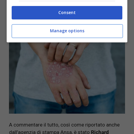
questione, dunque, sono stati presentati durate
l’evento scientifico
European Academy of
Consent
Dermatology (EADV) Spring Symposium
, tenutosi
il 12 al 14 maggio 2022.
Manage options
A commentare il tutto, così come riportato anche
dall’agenzia di stampa Ansa, è stato
Richard