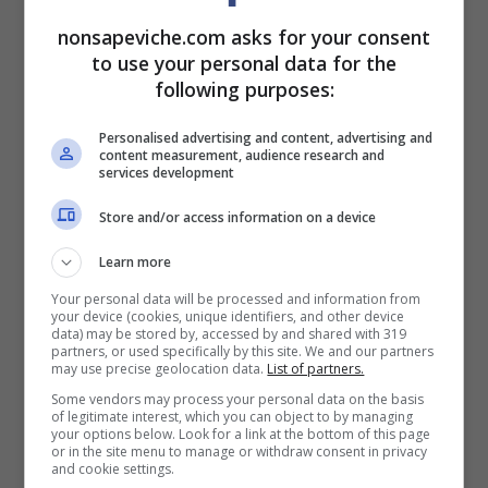
nonsapeviche.com asks for your consent
to use your personal data for the
following purposes:
Personalised advertising and content, advertising and
content measurement, audience research and
services development
Ad ufficializzare la notizia in questione è stato il
Bristol Myers Squibb
, facendo riferimento al
Store and/or access information on a device
farmaco Potetyk Pso LTE la cui efficacia è stata
riscontrata dopo due anni con deucravacitinib
,
Learn more
con tassi di risposta alla settimana 60 del 77,7% e
Your personal data will be processed and information from
58,7%.
your device (cookies, unique identifiers, and other device
data) may be stored by, accessed by and shared with 319
partners, or used specifically by this site. We and our partners
“Nuova importante opzione
may use precise geolocation data.
List of partners.
Some vendors may process your personal data on the basis
di trattamento”
of legitimate interest, which you can object to by managing
your options below. Look for a link at the bottom of this page
or in the site menu to manage or withdraw consent in privacy
Gli importanti risultati riscossi con il
farmaco
in
and cookie settings.