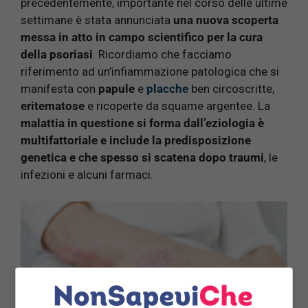
precedentemente, importante nel corso delle ultime
settimane è stata annunciata
una nuova scoperta
messa in atto in campo scientifico per la cura
della psoriasi
. Ricordiamo che facciamo
riferimento ad un’infiammazione patologica che si
manifesta con
papule
e
placche
ben circoscritte,
eritematose
e ricoperte da squame argentee. La
malattia in questione si forma dall’eziologia è
multifattoriale e include la predisposizione
genetica e che spesso si scatena dopo traumi
, le
infezioni e alcuni farmaci.