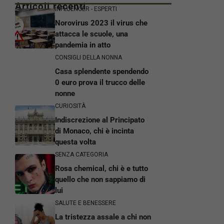
Articoli recenti
INFLUENCER - ESPERTI
Norovirus 2023 il virus che
attacca le scuole, una
pandemia in atto
CONSIGLI DELLA NONNA
Casa splendente spendendo
0 euro prova il trucco delle
nonne
CURIOSITÀ
Indiscrezione al Principato
di Monaco, chi è incinta
questa volta
SENZA CATEGORIA
Rosa chemical, chi è e tutto
quello che non sappiamo di
lui
SALUTE E BENESSERE
La tristezza assale a chi non