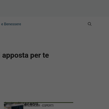
e e Benessere
li apposta per te
Articoli recenti
INFLUENCER - ESPERTI