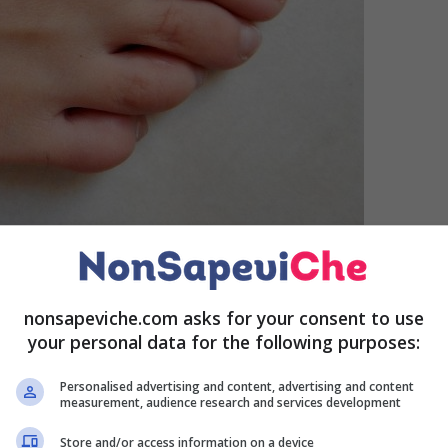
ica
può diventare particolarmente complicate, così come
ifficoltoso, così come la pallavolo. Questo però non vuol
nonsapeviche.com asks for your consent to use
che anzi è sempre importante continuare a fare. Ci sono
your personal data for the following purposes:
patologia.
Personalised advertising and content, advertising and content
measurement, audience research and services development
 con l’attività sportiva. Ecco
Store and/or access information on a device