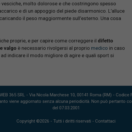
e e vesciche, molto dolorose e che costringono spesso
ovraccarico e di un appoggio del piede disarmonico. L’alluce
 caricando il peso maggiormente sull’esterno. Una cosa
iche proprie, e per capire come correggere il
difetto
ce valgo
è necessario rivolgersi al proprio
medico
in caso
 ad indicare il modo migliore di agire e quali sport si
WEB 365 SRL - Via Nicola Marchese 10, 00141 Roma (RM) - Codice Fi
nto viene aggiornato senza alcuna periodicità. Non può pertanto consi
del 07.03.2001
Copyright ©2026 - Tutti i diritti riservati -
Contattaci