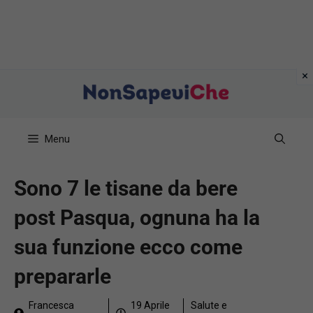
Vai
al
contenuto
Menu
Sono 7 le tisane da bere
post Pasqua, ognuna ha la
sua funzione ecco come
prepararle
Francesca
19 Aprile
Salute e