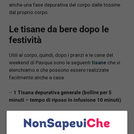
anche una fase depurativa del corpo dalle tossine
dal proprio corpo.
Le tisane da bere dopo le
festività
Utili al corpo, quindi, dopo i pranzi e le cene del
weekend di Pasqua sono le seguenti
tisane
che vi
elenchiamo e che possono essere realizzate
facilmente anche a casa:
–
1 Tisana depurativa generale (bollire per 5
minuti – tempo di riposo in infusione 10 minuti)
25 gr di radice di Bardana
25 gr di radice Tarassaco
25 gr di semi di Finocchio