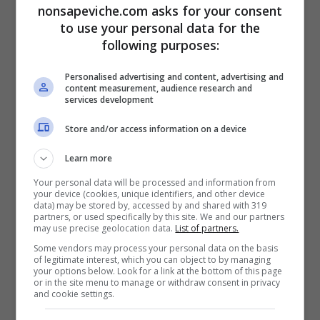
25 gr di semi di Cardo mariano
nonsapeviche.com asks for your consent
to use your personal data for the
following purposes:
–
2 Tisana depurativa con effetto diuretico
(bollire per 3 massimo 4 minuti – tempo di riposo
Personalised advertising and content, advertising and
in infusione 10 minuti)
content measurement, audience research and
services development
25 gr di foglie Carciofo
Store and/or access information on a device
20 gr di radice Tarassaco
15 gr di fiori e foglie di Malva
Learn more
25 gr di semi di Finocchio
Your personal data will be processed and information from
15 gr di foglie di Menta
your device (cookies, unique identifiers, and other device
data) may be stored by, accessed by and shared with 319
partners, or used specifically by this site. We and our partners
–
3 Tisana depurativa e digestiva (bollire per 2
may use precise geolocation data.
List of partners.
minuti – tempo di riposo in infusione 10 minuti)
Some vendors may process your personal data on the basis
of legitimate interest, which you can object to by managing
your options below. Look for a link at the bottom of this page
10 gr di Curcuma in polvere
or in the site menu to manage or withdraw consent in privacy
and cookie settings.
20 gr di Meliloto
30 di fiori e foglie di Malva