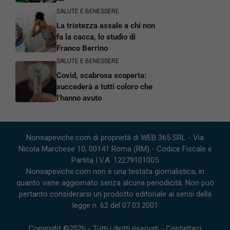
SALUTE E BENESSERE
La tristezza assale a chi non
fa la cacca, lo studio di
Franco Berrino
SALUTE E BENESSERE
Covid, scabrosa scoperta:
succederà a tutti coloro che
l’hanno avuto
Nonsapeviche.com di proprietà di WEB 365 SRL - Via
Nicola Marchese 10, 00141 Roma (RM) - Codice Fiscale e
Partita I.V.A. 12279101005
Nonsapeviche.com non è una testata giornalistica, in
quanto viene aggiornato senza alcuna periodicità. Non può
pertanto considerarsi un prodotto editoriale ai sensi della
legge n. 62 del 07.03.2001
Copyright ©2026 - Tutti i diritti riservati -
Contattaci