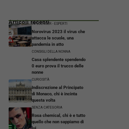
Articoli recenti
INFLUENCER - ESPERTI
Norovirus 2023 il virus che
attacca le scuole, una
pandemia in atto
CONSIGLI DELLA NONNA
Casa splendente spendendo
0 euro prova il trucco delle
nonne
CURIOSITÀ
Indiscrezione al Principato
di Monaco, chi è incinta
questa volta
SENZA CATEGORIA
Rosa chemical, chi è e tutto
quello che non sappiamo di
lui