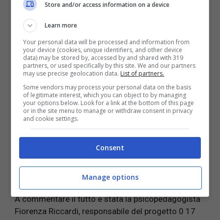
Store and/or access information on a device
LEGGI ANCHE:
Bonus Nido 2022: le istruzioni per
richiederlo in un tutorial semplice dell’INPS
Learn more
Cosa succede alla psiche di
Your personal data will be processed and information from
your device (cookies, unique identifiers, and other device
data) may be stored by, accessed by and shared with 319
bambini e minori?
partners, or used specifically by this site. We and our partners
may use precise geolocation data.
List of partners.
Some vendors may process your personal data on the basis
I due anni di pandemia, ad ampio raggio, hanno
of legitimate interest, which you can object to by managing
toccato la
psiche di bambini e minori che si sono
your options below. Look for a link at the bottom of this page
or in the site menu to manage or withdraw consent in privacy
visti sottratti all’improvviso ogni libertà e la
and cookie settings.
possibilità di vivere quotidianamente con i propri
coetanei
, costretti a relazionarsi attraverso uno
Consent
schermo con gli amici e anche con gli insegnanti.
Un momento davvero difficile della loro vita che
verrà inevitabilmente segnata.
Manage options
A commentare il tutto è stata la psicopedagogista
Fiorenza Riccardi, responsabile del progetto 0 17