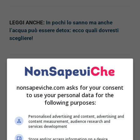
LEGGI ANCHE:
In pochi lo sanno ma anche
l’acqua può essere detox: ecco quali dovresti
scegliere!
L’ingrediente principale di questa tisana è lo
zenzero; si tratta di una radice che ha molte
nonsapeviche.com asks for your consent
proprietà benefiche, tra le quali:
to use your personal data for the
following purposes:
sgonfia la pancia
favorisce la digestione
Personalised advertising and content, advertising and
rafforza il sistema immunitario
content measurement, audience research and
calma la tosse
services development
placa il senso si nausea.
Store and/or access information on a device