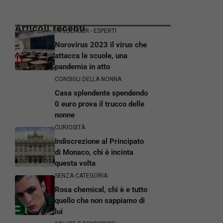
Articoli recenti
INFLUENCER - ESPERTI
Norovirus 2023 il virus che
attacca le scuole, una
pandemia in atto
CONSIGLI DELLA NONNA
Casa splendente spendendo
0 euro prova il trucco delle
nonne
CURIOSITÀ
Indiscrezione al Principato
di Monaco, chi è incinta
questa volta
SENZA CATEGORIA
Rosa chemical, chi è e tutto
quello che non sappiamo di
lui