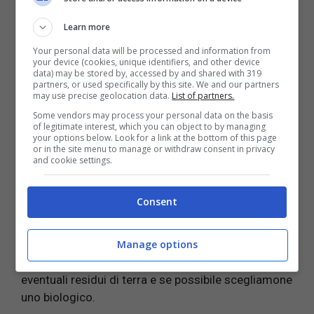
Ingredienti per preparare la
Learn more
tisana detox
Your personal data will be processed and information from
your device (cookies, unique identifiers, and other device
data) may be stored by, accessed by and shared with 319
partners, or used specifically by this site. We and our partners
3-4 foglie Salvia
may use precise geolocation data.
List of partners.
4 fette Zenzero fresco
Some vendors may process your personal data on the basis
1 Limone a fette
of legitimate interest, which you can object to by managing
your options below. Look for a link at the bottom of this page
or in the site menu to manage or withdraw consent in privacy
Adesso non ci resta che prepararla; iniziamo a far
and cookie settings.
bollire un litro di acqua in una pentola capiente.
Quando ha preso il bollore aggiungiamo anche le
Consent
fettine di zenzero e lasciamo bollire per altri 5
minuti. A questo punto togliamo dal fuoco ed
Manage options
aggiungiamo anche le foglie di salvia ben lavate ed
il limone a fette. Laviamo per bene il limone da
eventuali residui di terra e se possibile scegliamone
uno biologico.