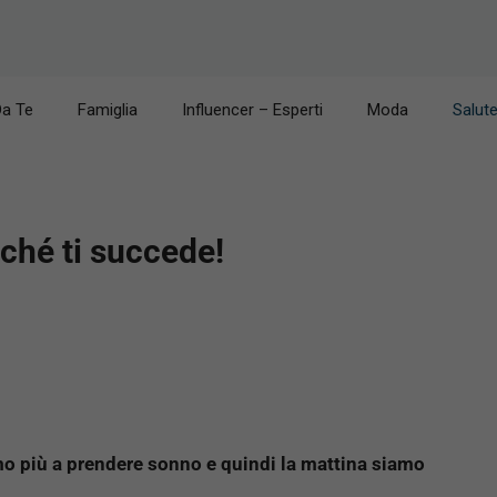
Da Te
Famiglia
Influencer – Esperti
Moda
Salut
rché ti succede!
mo più a prendere sonno e quindi la mattina siamo