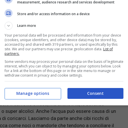
si diverse volte andando ad interrompere il riposo.
measurement, audience research and services development
ormentarsi se si soffre d’insogna.
Store and/or access information on a device
Learn more
Your personal data will be processed and information from your device
o fa dormire? Le risposte della scienza!
(cookies, unique identifiers, and other device data) may be stored by,
accessed by and shared with 319 partners, or used specifically by this
site. We and our partners may use precise geolocation data.
List of
partners.
Some vendors may process your personal data on the basis of legitimate
interest, which you can object to by managing your options below. Look
anchi? Può dipendere tutto da alcune abitudini sbagliate
for a link at the bottom of this page or in the site menu to manage or
ibile per tornare o iniziare di nuovo a dormire bene.
withdraw consent in privacy and cookie settings.
ntazione; evitiamo di cenare troppo tardi per dare il
Manage options
Consent
bene prima di andare a dormire. Evitiamo di bere
lo il caffè ne è ricco, ma anche il te, le bevande
i o super alcolici. Anche l’acqua può essere causa di un
di coricarci. Lasciamo da parte anche cibi ricchi di
secca come noci o mandorle che tendono a conciliare il