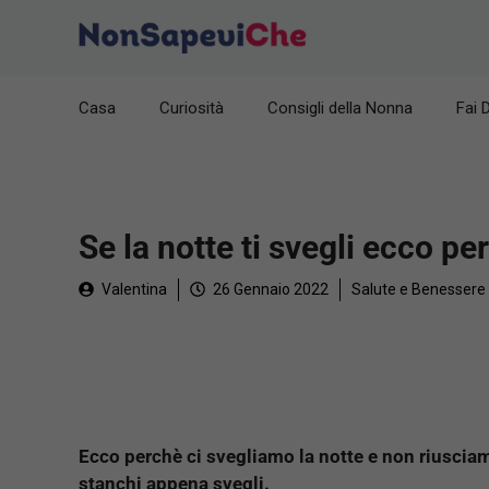
Vai
al
contenuto
Casa
Curiosità
Consigli della Nonna
Fai 
Se la notte ti svegli ecco pe
Valentina
26 Gennaio 2022
Salute e Benessere
Ecco perchè ci svegliamo la notte e non riuscia
stanchi appena svegli.