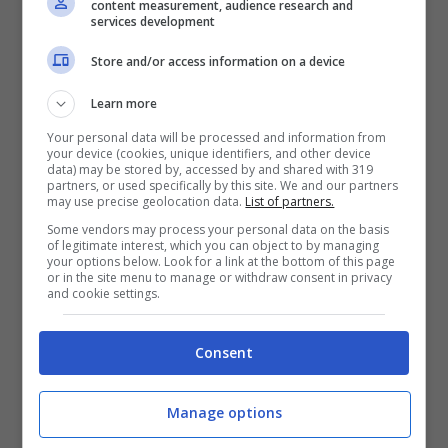
content measurement, audience research and
LEGGI ANCHE:
Analisi del sangue: come leggerle
services development
correttamente
Store and/or access information on a device
Learn more
Your personal data will be processed and information from
L’azotemia è un valore che viene spesso effettuato
your device (cookies, unique identifiers, and other device
data) may be stored by, accessed by and shared with 319
quando si fanno i normali controlli del sangue, ma
partners, or used specifically by this site. We and our partners
anche in caso di alcuni sintomi. Eccone qualcuno:
may use precise geolocation data.
List of partners.
Some vendors may process your personal data on the basis
of legitimate interest, which you can object to by managing
stimolo frequente a urinare;
your options below. Look for a link at the bottom of this page
necessità di bere spesso;
or in the site menu to manage or withdraw consent in privacy
and cookie settings.
anomalie nell’urina (ad esempio urina di
colore più scuro, con sangue o schiumosa);
dolore alle articolazioni ed alle ossa;
Consent
frequenti crampi muscolari;
sensazione di gambe affaticate;
Manage options
pressione alta (ipertensione arteriosa).