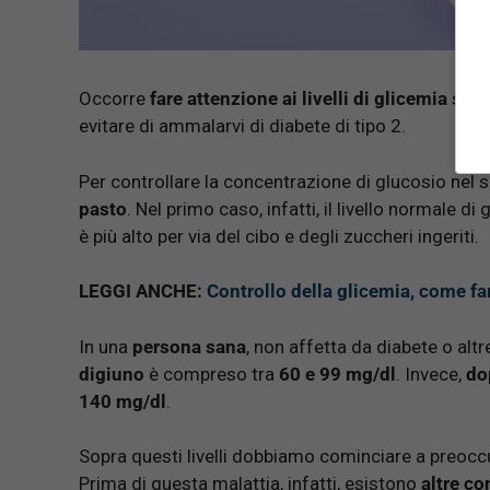
Occorre
fare attenzione ai livelli di glicemia
se no
evitare di ammalarvi di diabete di tipo 2.
Per controllare la concentrazione di glucosio nel
pasto
. Nel primo caso, infatti, il livello normale
è più alto per via del cibo e degli zuccheri ingeriti.
LEGGI ANCHE:
Controllo della glicemia, come far
In una
persona sana
, non affetta da diabete o altr
digiuno
è compreso tra
60 e 99 mg/dl
. Invece,
do
140 mg/dl
.
Sopra questi livelli dobbiamo cominciare a preoccup
Prima di questa malattia, infatti, esistono
altre co