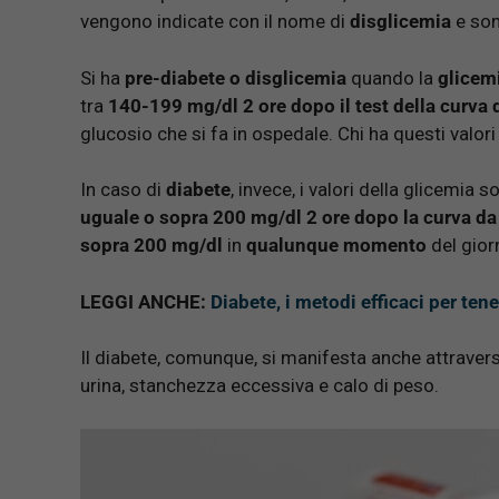
vengono indicate con il nome di
disglicemia
e son
Si ha
pre-diabete o disglicemia
quando la
glicem
tra
140-199 mg/dl 2 ore dopo il test della curva 
glucosio che si fa in ospedale. Chi ha questi valori
In caso di
diabete
, invece, i valori della glicemia s
uguale o sopra 200 mg/dl
2 ore dopo la curva da
sopra 200 mg/dl
in
qualunque momento
del gior
LEGGI ANCHE:
Diabete, i metodi efficaci per ten
Il diabete, comunque, si manifesta anche attrave
urina, stanchezza eccessiva e calo di peso.