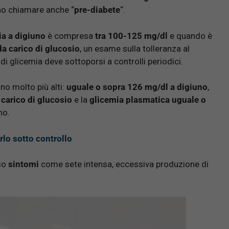
o chiamare anche “
pre-diabete
“.
ia a digiuno
è compresa
tra 100-125 mg/dl
e quando è
da carico di glucosio
, un esame sulla tolleranza al
 di glicemia deve sottoporsi a controlli periodici.
ono molto più alti:
uguale o sopra 126 mg/dl a digiuno
,
 carico di glucosio
e la
glicemia plasmatica uguale o
no.
erlo sotto controllo
rso
sintomi
come sete intensa, eccessiva produzione di