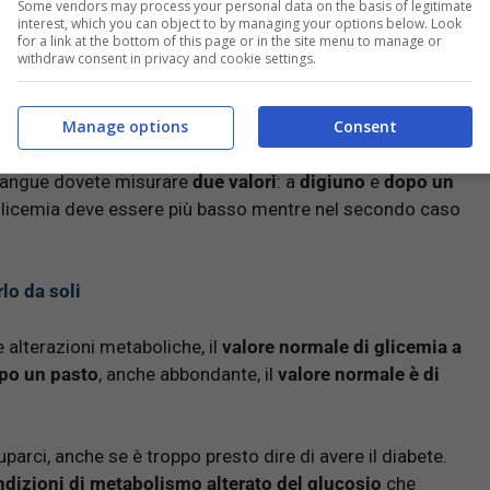
Some vendors may process your personal data on the basis of legitimate
interest, which you can object to by managing your options below. Look
for a link at the bottom of this page or in the site menu to manage or
withdraw consent in privacy and cookie settings.
n volete avere problemi di salute e soprattutto volete
Manage options
Consent
 sangue dovete misurare
due valori
: a
digiuno
e
dopo un
 di glicemia deve essere più basso mentre nel secondo caso
lo da soli
e alterazioni metaboliche, il
valore normale di glicemia a
po un pasto
, anche abbondante, il
valore normale è di
arci, anche se è troppo presto dire di avere il diabete.
ndizioni di metabolismo alterato del glucosio
che