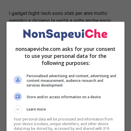
I gadget hight-tech sono stati per anni molto
semplici e diciamo la verità a volte anche poco
eleganti da indossare. Prendiamo ad esempio gli
smartwatch; un orologio tecnologico che è in
grado non solo di mostrare l’ora, ma anche di
nonsapeviche.com asks for your consent
visualizzare mail e messaggi, ricevere o inviare
to use your personal data for the
chiamate, ma anche gestire playlist e musica,
following purposes:
gestire video, raccogliere e archiviare dati sulle
performance atletiche, geolocalizzare la posizione
Personalised advertising and content, advertising and
e registrare gli spostamenti, monitorare il sonno e il
content measurement, audience research and
services development
battito cardiaco e così via.
Store and/or access information on a device
All’inizio erano tutti uguali, neri o grigi con cinturini
poco estetici. I recenti modelli non hanno nulla da
Learn more
invidiare ai più eleganti orologi classici. Quadranti
Your personal data will be processed and information from
arricchiti anche con pietre preziose, colori alla
your device (cookies, unique identifiers, and other device
data) may be stored by, accessed by and shared with 319
moda e cinturi intercambiabili per poterli adattare