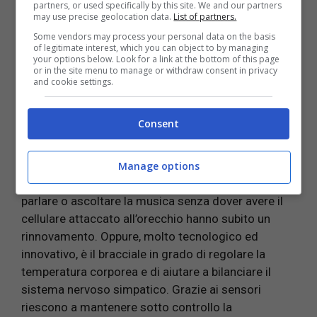
partners, or used specifically by this site. We and our partners
anche alle occasioni più formali.
may use precise geolocation data.
List of partners.
Some vendors may process your personal data on the basis
of legitimate interest, which you can object to by managing
your options below. Look for a link at the bottom of this page
or in the site menu to manage or withdraw consent in privacy
and cookie settings.
LEGGI ANCHE:
Quello che ancora non si sa sulle
cuffiette wireless, fanno male come dicono?
Consent
Manage options
Oltre allo smartwatch anche gli auricolari per
parlare o ascoltare la musica senza dover avere il
cellulare attaccato all’orecchio hanno subito un
rinnovamento. Oppure, molto tecnologico ed
innovativo, è il bracciale in grado di regolare la
temperatura corporea e di aiutare a bilanciare il
sistema nervoso simpatico. Grazie ai sensori
riescono a mantenere sotto controllo la