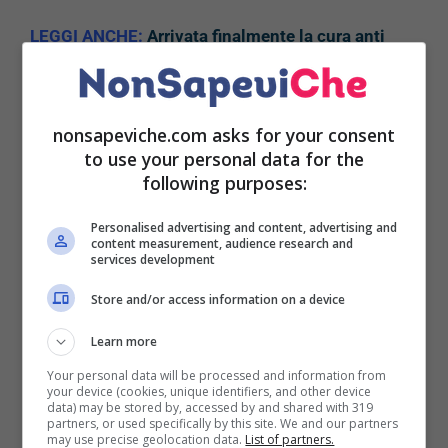
LEGGI ANCHE:
Arrivata finalmente la cura anti
Covid anche in Italia, vediamo insieme di cosa si
tratta
nonsapeviche.com asks for your consent
to use your personal data for the
following purposes:
Tali sostanze, come evidenziato nello studio,
avrebbero la capacità di legarsi alla proteina
Personalised advertising and content, advertising and
Spike del virus impedendo ad essa di penetrare
content measurement, audience research and
services development
nelle cellule.
In questo modo si eviterebbe
l’infezione.
Store and/or access information on a device
Si tratta di acidi di sicura assunzione secondo i
Learn more
firmatari della ricerca, che si trovano in maniera
Your personal data will be processed and information from
abbondante nella canapa e che non presentano
your device (cookies, unique identifiers, and other device
data) may be stored by, accessed by and shared with 319
sostanze psicoattive. A
differenza della marijuana,
partners, or used specifically by this site. We and our partners
may use precise geolocation data.
List of partners.
infatti, non vi è alcuna traccia di THC o sostanze