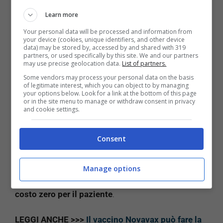
Learn more
Il Molnupiravir deve essere assunto per via orale nei
Your personal data will be processed and information from
pazienti affetti da Coronavirus entro 5 giorni
your device (cookies, unique identifiers, and other device
dall’insorgenza dei sintomi. La cura
dura 5 giorni
e
data) may be stored by, accessed by and shared with 319
partners, or used specifically by this site. We and our partners
la posologia è di
4 pillole per due volte
al giorno. Il
may use precise geolocation data.
List of partners.
farmaco
non è consigliato per donne in
Some vendors may process your personal data on the basis
gravidanza
o nel periodo dell’allattamento, il quale
of legitimate interest, which you can object to by managing
your options below. Look for a link at the bottom of this page
deve essere interrotto in caso di trattamento sia
or in the site menu to manage or withdraw consent in privacy
durante che fino a 4 giorni dopo il termine della
and cookie settings.
cura.
Consent
Saranno i
medici di famiglia
a decidere di volta in
volta la necessità di utilizzare il Molnupiravir e in
Manage options
una fase iniziale sarà
disponibile nelle farmacie
ospedaliere
, poi anche in quelle autorizzate, a
costo zero per il paziente
.
LEGGI ANCHE >>>
Il vaccino Novavax può fare la