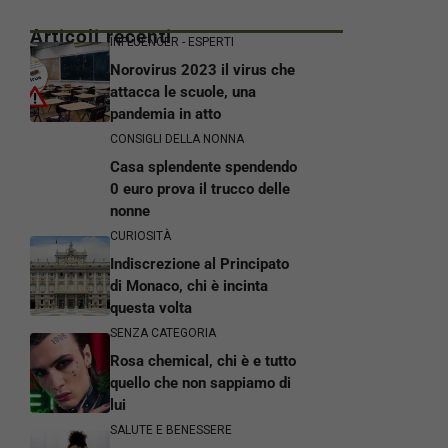
Articoli recenti
INFLUENCER - ESPERTI
Norovirus 2023 il virus che
attacca le scuole, una
pandemia in atto
CONSIGLI DELLA NONNA
Casa splendente spendendo
0 euro prova il trucco delle
nonne
CURIOSITÀ
Indiscrezione al Principato
di Monaco, chi è incinta
questa volta
SENZA CATEGORIA
Rosa chemical, chi è e tutto
quello che non sappiamo di
lui
SALUTE E BENESSERE