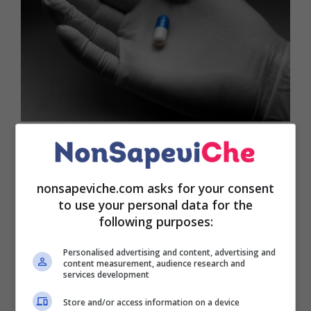
Pillola anti covid
Dopo la valutazione esperta dell’
Aifa
, la
Commissione tecnico scientifica dell’Agenzia
nonsapeviche.com asks for your consent
italiana del farmaco, a dicembre scorso, la
nuova
to use your personal data for the
cura per contrastare il virus SARS-CoV-2
è
following purposes:
disponibile per il
trattamento domestico della
malattia
per persone che presentano
sintomi lievi
.
Personalised advertising and content, advertising and
content measurement, audience research and
services development
LEGGI ANCHE >>>
Nonostante il vaccino ancora
Store and/or access information on a device
morti dopo la seconda dose: ecco perchè