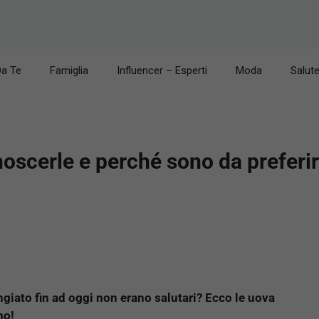
Da Te
Famiglia
Influencer – Esperti
Moda
Salut
oscerle e perché sono da preferir
giato fin ad oggi non erano salutari? Ecco le uova
mo!