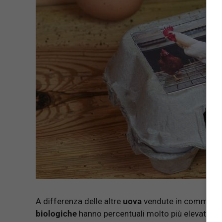
A differenza delle altre
uova
vendute in commercio
biologiche
hanno percentuali molto più elevate di