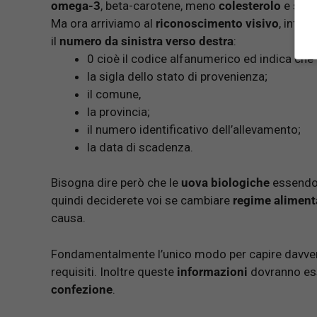
omega-3
, beta-carotene, meno
colesterolo
e sono
Ma ora arriviamo al
riconoscimento visivo
, infat
il
numero da sinistra verso destra
:
0 cioè il codice alfanumerico ed indica che 
la sigla dello stato di provenienza;
il comune,
la provincia;
il numero identificativo dell’allevamento;
la data di scadenza.
Bisogna dire però che le
uova biologiche
essend
quindi deciderete voi se cambiare
regime aliment
causa.
Fondamentalmente l’unico modo per capire davv
requisiti. Inoltre queste
informazioni
dovranno ess
confezione
.