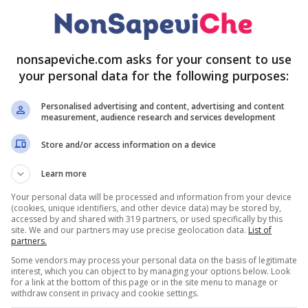
nonsapeviche.com asks for your consent to use
your personal data for the following purposes:
Personalised advertising and content, advertising and content
measurement, audience research and services development
Store and/or access information on a device
Learn more
Your personal data will be processed and information from your device
(cookies, unique identifiers, and other device data) may be stored by,
accessed by and shared with 319 partners, or used specifically by this
site. We and our partners may use precise geolocation data.
List of
partners.
Some vendors may process your personal data on the basis of legitimate
interest, which you can object to by managing your options below. Look
 e di quelle ad
allevamento
a terra o altre, quelle
for a link at the bottom of this page or in the site menu to manage or
withdraw consent in privacy and cookie settings.
vitamine
del gruppo A ed E. esse possiedono più