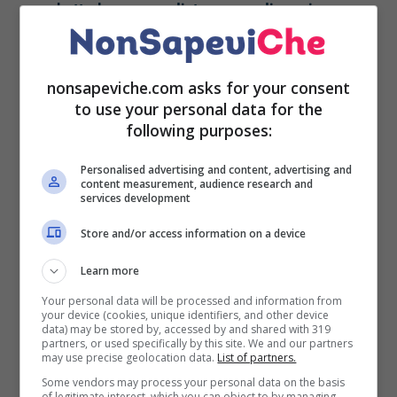
combatterla con una dieta povera di epurine
nonsapeviche.com asks for your consent
In presenza di patologie la cui sofferenza può
to use your personal data for the
essere anche invalidante, come l’artrite, un pò di
following purposes:
ginnastica ben mirata può fare molto nell’aiutare
a ridurre il dolore.
In questo particolare caso non
Personalised advertising and content, advertising and
content measurement, audience research and
c’è bisogno di sforzarsi eccessivamente ma, al
services development
contrario,
bisognerà fare movimenti moderati e
Store and/or access information on a device
molta attenzione.
Learn more
Ecco qualche consiglio importante per continuare
Your personal data will be processed and information from
ad allenarsi senza correre troppi rischi.
your device (cookies, unique identifiers, and other device
data) may be stored by, accessed by and shared with 319
partners, or used specifically by this site. We and our partners
Allenarsi in sicurezza con
may use precise geolocation data.
List of partners.
l’artrite: i consigli per non
Some vendors may process your personal data on the basis
of legitimate interest, which you can object to by managing