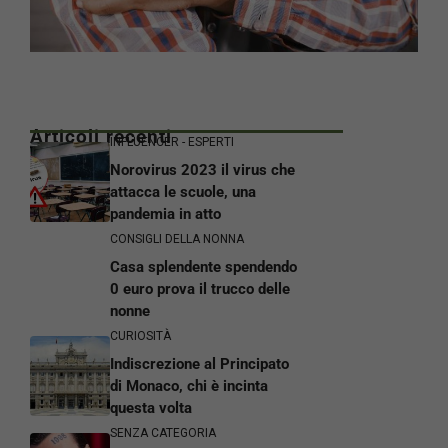
Articoli recenti
INFLUENCER - ESPERTI
Norovirus 2023 il virus che
attacca le scuole, una
pandemia in atto
CONSIGLI DELLA NONNA
Casa splendente spendendo
0 euro prova il trucco delle
nonne
CURIOSITÀ
Indiscrezione al Principato
di Monaco, chi è incinta
questa volta
SENZA CATEGORIA