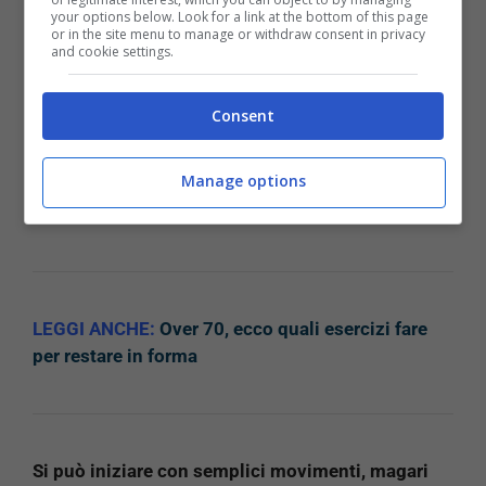
correre rischi
your options below. Look for a link at the bottom of this page
or in the site menu to manage or withdraw consent in privacy
and cookie settings.
Una volta appurato il fatto che ci si possa allenare
ancora senza correre rischi nonostante si soffra
Consent
di artrite, bisognerà capire con quali modalità
andrà praticata l’attività fisica.
Innanzitutto, come
Manage options
già detto, bisognerà che
il tenore sia moderato e
che non si faccia troppo sforzo o troppa fatica.
LEGGI ANCHE:
Over 70, ecco quali esercizi fare
per restare in forma
Si può iniziare con semplici movimenti, magari