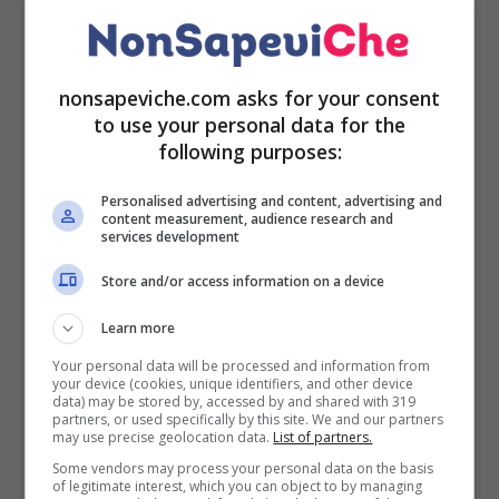
appartenente alla famiglia delle
Actinidiace
, una
pianta rampicante
con le
foglie
a forma di
cuore
. Il
kiwi è un frutto prettamente invernale, ma negli anni
la su
coltivazione
permette si che è possibile
nonsapeviche.com asks for your consent
reperirlo anche durante tutto l’
anno
.
to use your personal data for the
following purposes:
Pare che l’
Italia
sia il
produttore
mondiale di kiwi,
anche la sua
origini
è prettamente cinese. Il kiwi è
Personalised advertising and content, advertising and
content measurement, audience research and
un
frutto
composto da una
scorza marrone
e
services development
pelosa. Mentre al suo interno troviamo una
polpa
verde
accesa molto succosa ricca di
semi neri
e in
Store and/or access information on a device
commercio è possibile trovarla anche
gialla
.
Learn more
Questa frutta è ricca di
nutrienti
infatti possiede
Your personal data will be processed and information from
your device (cookies, unique identifiers, and other device
grandi quantità di
Vitamine
C, K, E,
sali minerali
data) may be stored by, accessed by and shared with 319
partners, or used specifically by this site. We and our partners
come il potassio o il fosforo, folati,
antiossidanti
,
may use precise geolocation data.
List of partners.
carotenoidi
ed è un alimento a
basso contenuto
Some vendors may process your personal data on the basis
sia
glicemico
che calorico.
of legitimate interest, which you can object to by managing