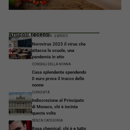
Articoli recenti
INFLUENCER - ESPERTI
Norovirus 2023 il virus che
attacca le scuole, una
pandemia in atto
CONSIGLI DELLA NONNA
Casa splendente spendendo
0 euro prova il trucco delle
nonne
CURIOSITÀ
Indiscrezione al Principato
di Monaco, chi è incinta
questa volta
SENZA CATEGORIA
Rosa chemical, chi è e tutto