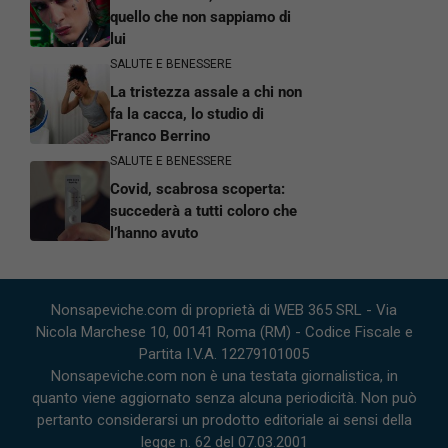
quello che non sappiamo di
lui
SALUTE E BENESSERE
La tristezza assale a chi non
fa la cacca, lo studio di
Franco Berrino
SALUTE E BENESSERE
Covid, scabrosa scoperta:
succederà a tutti coloro che
l’hanno avuto
Nonsapeviche.com di proprietà di WEB 365 SRL - Via
Nicola Marchese 10, 00141 Roma (RM) - Codice Fiscale e
Partita I.V.A. 12279101005
Nonsapeviche.com non è una testata giornalistica, in
quanto viene aggiornato senza alcuna periodicità. Non può
pertanto considerarsi un prodotto editoriale ai sensi della
legge n. 62 del 07.03.2001