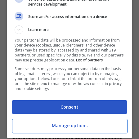
services development
covid: cosa dicono i medici
Store and/or access information on a device
La condizione di questi ragazzi, però, non sembra
Learn more
essere compromessa per sempre, poiché dallo
studio risulta che
la loro fertilità è a rischio solo
Your personal data will be processed and information from
your device (cookies, unique identifiers, and other device
nel periodo post guarigione
: all’aumentare dei
data) may be stored by, accessed by and shared with 319
giorni, aumenta anche l’attività spermatica. Non è
partners, or used specifically by this site. We and our partners
may use precise geolocation data.
List of partners.
ancora chiaro quali siano gli
impatti nel lungo
periodo
sulla fertilità, ma è un dato importante
Some vendors may process your personal data on the basis
of legitimate interest, which you can object to by managing
quello di considerare la guarigione dai sintomi
your options below. Look for a link at the bottom of this page
or in the site menu to manage or withdraw consent in privacy
come un momento particolarmente delicato per le
and cookie settings.
coppie che hanno intenzione di avere figli.
Consent
Dai dati, infatti, sembra che i problemi possono
protrarsi fino a
tre mesi dalla guarigione
, ma non è
stabilito ancora se la ricerca si possa allargare a
Manage options
una popolazione maschile più ampia.
Un’informazione altrettanto importante scaturita