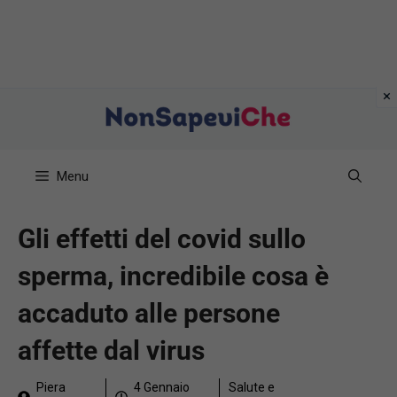
Vai
al
contenuto
Menu
Gli effetti del covid sullo
sperma, incredibile cosa è
accaduto alle persone
affette dal virus
Piera
4 Gennaio
Salute e