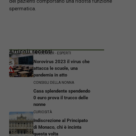
dei pazienti comportano una ridotta funzione
spermatica.
Articoli recenti
INFLUENCER - ESPERTI
Norovirus 2023 il virus che
attacca le scuole, una
pandemia in atto
CONSIGLI DELLA NONNA
Casa splendente spendendo
0 euro prova il trucco delle
nonne
CURIOSITÀ
Indiscrezione al Principato
di Monaco, chi è incinta
questa volta