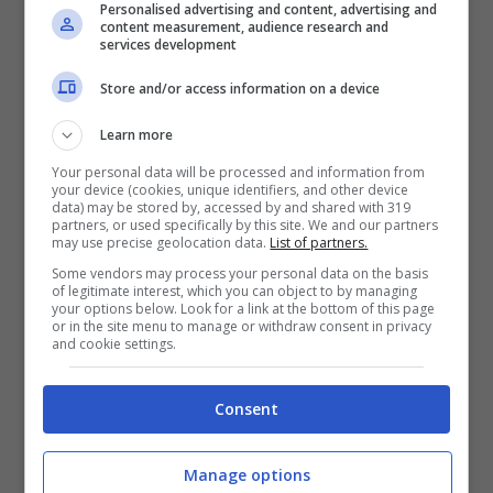
Personalised advertising and content, advertising and
content measurement, audience research and
Un’altra
regola
importantissima è che prima di
services development
amare l’altro o l’altra bisogna
amare sè stessi.
Store and/or access information on a device
Leggi anche:
COPPIA PERFETTA, ECCO QUANTI
Learn more
ANNI DEVONO ESSERCI TRA LEI E LUI
Your personal data will be processed and information from
In altre parole, stare insieme ad una persona
non
your device (cookies, unique identifiers, and other device
deve essere un modo per trovare una soluzione
data) may be stored by, accessed by and shared with 319
partners, or used specifically by this site. We and our partners
alle proprie
incertezze
e soprattutto non deve
may use precise geolocation data.
List of partners.
essere un modo per
colmare
i propri
vuoti.
Some vendors may process your personal data on the basis
of legitimate interest, which you can object to by managing
your options below. Look for a link at the bottom of this page
Spesso, di fatti, le persone tendono a stare in
or in the site menu to manage or withdraw consent in privacy
coppia per poter godere di una maggiore
sicurezza
and cookie settings.
sia essa di natura
affettiva
o
economica.
Consent
Di conseguenza, il consiglio è quello di
cominciare dapprima a volersi bene e solo dopo
Manage options
condividere la propria felicità e completezza con