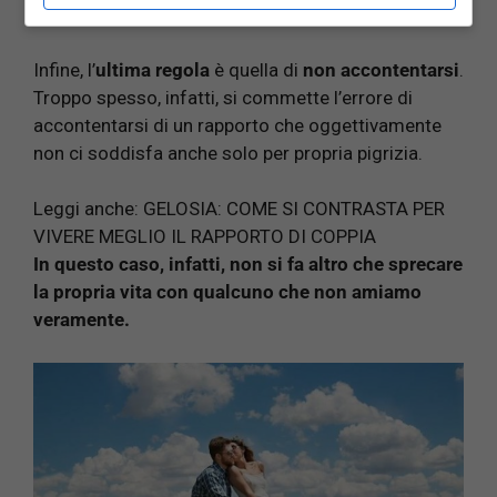
la persona che si ama.
Infine, l’
ultima regola
è quella di
non accontentarsi
.
Troppo spesso, infatti, si commette l’errore di
accontentarsi di un rapporto che oggettivamente
non ci soddisfa anche solo per propria pigrizia.
Leggi anche:
GELOSIA: COME SI CONTRASTA PER
VIVERE MEGLIO IL RAPPORTO DI COPPIA
In questo caso, infatti, non si fa altro che sprecare
la propria vita con qualcuno che non amiamo
veramente.