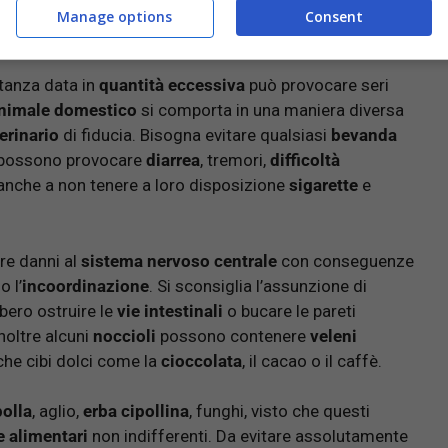
Manage options
Consent
tanza data in
quantità eccessiva
può provocare seri
nimale domestico
si comporta in una maniera diversa
erinario
di fiducia. Bisogna evitare qualsiasi
bevanda
he possono provocare
diarrea
, tremori,
difficoltà
 anche a non tenere a loro disposizione
sigarette
e
re danni al
sistema nervoso centrale
con conseguenze
o l’
incoordinazione
. Si sconsiglia l’assunzione di
bero ostruire le
vie intestinali
o bucare le pareti
noltre alcuni
noccioli
possono contenere
veleni
che cibi dolci come la
cioccolata
, il cacao o il caffè.
polla
, aglio,
erba cipollina
, funghi, visto che questi
e alimentari
non indifferenti. Da evitare assolutamente