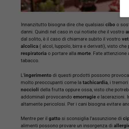
Innanzitutto bisogna dire che qualsiasi
cibo
o sos
danni. Quindi nel caso in cui notiate che il vostro
a
dal solito, è il caso di chiamare subito il vostro
vet
alcolica
( alcol, luppolo, birra e derivati), visto c
respiratoria
o portare alla
morte
. Fate attenzione
tabacco.
L’
ingerimento
di questi prodotti possono provoca
molto preoccupanti come la
tachicardia
, i tremori 
noccioli
della frutta oppure ossa, visto che potreb
addominali provocando
emorragie
e lacerazioni. I
altamente pericolosi. Per i cani bisogna evitare an
Mentre per il
gatto
si sconsiglia l’assunzione di
ci
alimenti possono provare un insorgenza di
allergi