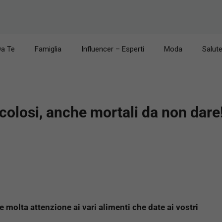
Da Te
Famiglia
Influencer – Esperti
Moda
Salut
ricolosi, anche mortali da non dare
 molta attenzione ai vari alimenti che date ai vostri