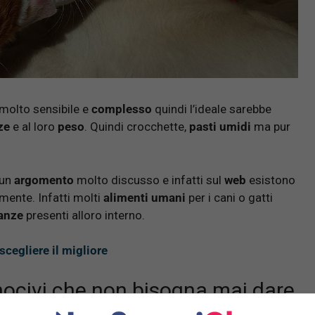
molto sensibile e
complesso
quindi l’ideale sarebbe
ze
e al loro
peso
. Quindi crocchette,
pasti umidi
ma pur
 un
argomento
molto discusso e infatti sul
web
esistono
ente. Infatti molti
alimenti umani
per i cani o gatti
anze
presenti alloro interno.
scegliere il migliore
e nocivi che non bisogna mai dare