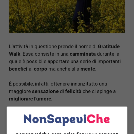
L’attività in questione prende il nome di
Gratitude
Walk
. Essa consiste in una
camminata
durante la
quale è possibile apportare una serie di importanti
benefici
al
corpo
ma anche alla
mente.
È possibile, infatti, ottenere innanzitutto una
maggiore
sensazione
di
felicità
che ci spinge a
migliorare
l’
umore
.
Leggi anche:
TEST DELLA FELICITA’, ANALIZZATI
VEDI SE SEI VRAMENTE FELCIE