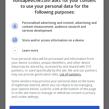
nonsapeviche.com asks for your consent
Ciò influisce in maniera positiva sulla propria
to use your personal data for the
capacità di raggiungere gli obiettivi
liberandosi,
tra
following purposes:
le altre cose, di tutte le
energie negative
e i
pensieri tossici
che ci impediscono di raggiungerli.
Personalised advertising and content, advertising and
content measurement, audience research and
services development
Dal punto di vista fisico, si può assistere ad un
miglioramento
del
sonno, aumentando
la
Store and/or access information on a device
circolazione
del
sangue.
Learn more
Ciò detto, è importante sottolineare che non
Your personal data will be processed and information from
your device (cookies, unique identifiers, and other device
esiste un modo in particolare per svolgere la
data) may be stored by, accessed by and shared with 319
cosiddetta cammina della gratitudine.
partners, or used specifically by this site. We and our partners
may use precise geolocation data.
List of partners.
Some vendors may process your personal data on the basis
Questa, di fatti, può essere fatta da
solo
o in
of legitimate interest, which you can object to by managing
compagnia,
ciò che conta è
porre
l’
attenzione
su
your options below. Look for a link at the bottom of this page
or in the site menu to manage or withdraw consent in privacy
quanto siete
grati
esprimendo questo
sentimento
and cookie settings.
ad
alta voce
o in
silenzio.