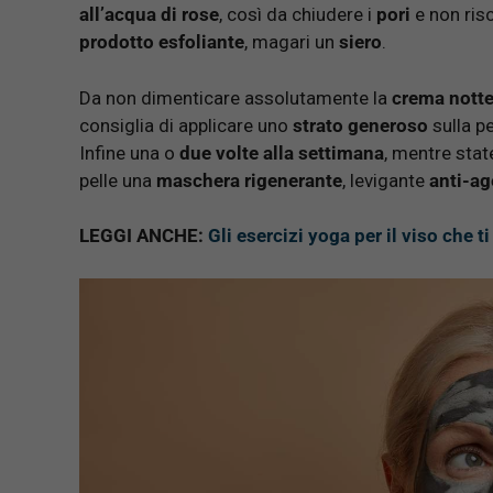
all’acqua di rose
, così da chiudere i
pori
e non ris
prodotto esfoliante
, magari un
siero
.
Da non dimenticare assolutamente la
crema nott
consiglia di applicare uno
strato generoso
sulla pe
Infine una o
due volte alla settimana
, mentre sta
pelle una
maschera rigenerante
, levigante
anti-ag
LEGGI ANCHE:
Gli esercizi yoga per il viso che 