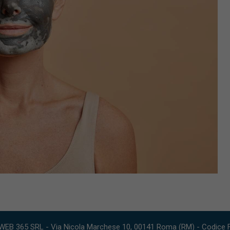
WEB 365 SRL - Via Nicola Marchese 10, 00141 Roma (RM) - Codice Fi