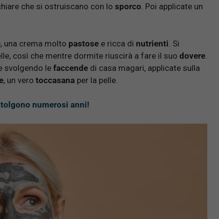
chiare che si ostruiscano con lo
sporco
. Poi applicate un
e
, una crema molto
pastose
e ricca di
nutrienti
. Si
lle, così che mentre dormite riuscirà a fare il suo
dovere
.
te svolgendo le
faccende
di casa magari, applicate sulla
e
, un vero
toccasana
per la pelle.
ti tolgono numerosi anni!