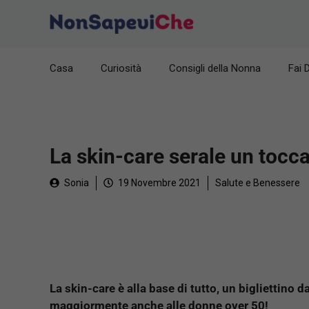
Vai
al
contenuto
Casa
Curiosità
Consigli della Nonna
Fai 
La skin-care serale un tocca
Sonia
19 Novembre 2021
Salute e Benessere
La skin-care è alla base di tutto, un bigliettino d
maggiormente anche alle donne over 50!