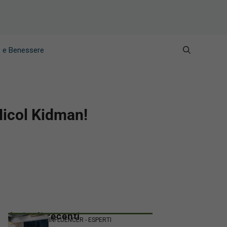
e e Benessere
 Nicol Kidman!
Articoli recenti
INFLUENCER - ESPERTI