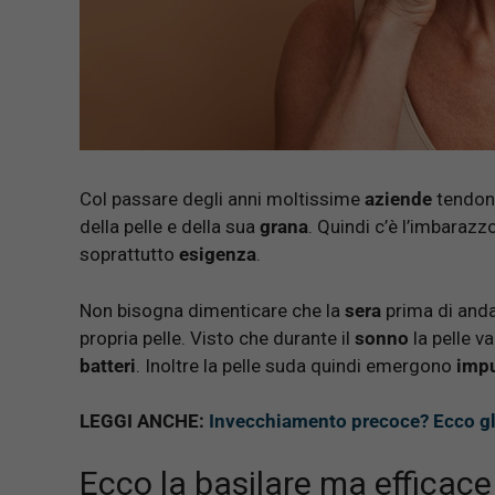
Col passare degli anni moltissime
aziende
tendono
della pelle e della sua
grana
. Quindi c’è l’imbarazz
soprattutto
esigenza
.
Non bisogna dimenticare che la
sera
prima di anda
propria pelle. Visto che durante il
sonno
la pelle v
batteri
. Inoltre la pelle suda quindi emergono
impu
LEGGI ANCHE:
Invecchiamento precoce? Ecco gli 
Ecco la basilare ma efficace