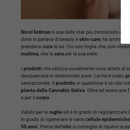
Nicol kidman
è una delle star più conosciuta e f
dove si parlava di beauty e
skin-care
, ha ammess
prendersi
cura
di se. Ciò non toglie che, non rinun
mattina
, che la
sera
per la sua pelle.
I
prodotti
che utilizza ovviamente sono adatti al 
desquamata in determinati punti. Lei ha trovato
g
sensazionale. Il
prodotto
in questione è un olio vi
pianta della Cannabis
Sativa
. Oltre ad avere una
e per il
corpo
.
Valido per le
rughe
ed è in grado di regolarizzare 
in grado di rigenerare le varie
cellule epidermiche
50 anni
. Prima dell’
olio
si consiglia di ripulire la p