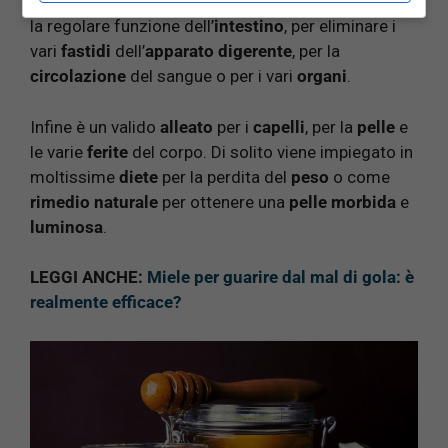
utilizzato per combattere le
allergie
stagionali
, per
la regolare funzione dell’
intestino
, per eliminare i
vari
fastidi
dell’
apparato
digerente
, per la
circolazione
del sangue o per i vari
organi
.
Infine è un valido
alleato
per i
capelli
, per la
pelle
e
le varie
ferite
del corpo. Di solito viene impiegato in
moltissime
diete
per la perdita del
peso
o come
rimedio naturale
per ottenere una
pelle morbida
e
luminosa
.
LEGGI ANCHE:
Miele per guarire dal mal di gola: è
realmente efficace?