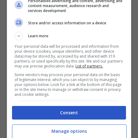
Personalised advertising and content, advertising and
content measurement, audience research and
pianura
, che in
collina
che in
montagna.
Dove è
services development
possibile raccogliere
fiori
differenti. In base alla
zona di
produzione,
il
sapore
sarà differente ma
Store and/or access information on a device
pur sempre
unico
ed
intenso
.
Learn more
Il
miele
è una bomba di
antiossidanti
e
minerali
.
Your personal data will be processed and information from
your device (cookies, unique identifiers, and other device
Infatti come ribadito nel paragrafo precedente
data) may be stored by, accessed by and shared with 319
esso viene definito come un vero
toccasana
per
partners, or used specifically by this site. We and our partners
may use precise geolocation data.
List of partners.
placare la
tosse
o i vari
stati influenzali
e dona una
Some vendors may process your personal data on the basis
scarica di
energia
non indifferente.
of legitimate interest, which you can object to by managing
your options below. Look for a link at the bottom of this page
or in the site menu to manage or withdraw consent in privacy
Questo
miracoloso
prodotto svolge una funzione
and cookie settings.
antibatterica
e di solito viene utilizzato non solo da
chi è
malato
, ma anche per chi pratica
sport
, per gli
Consent
anziani
in fase convalescente e i
bambini
.
Molti
studi
affermano che il miele
millefiori
venga
Manage options