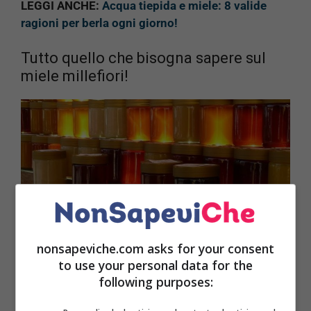
LEGGI ANCHE:
Acqua tiepida e miele: 8 valide
ragioni per berla ogni giorno!
Tutto quello che bisogna sapere sul
miele millefiori!
nonsapeviche.com asks for your consent
to use your personal data for the
following purposes:
Molti non sanno che il
miele
non ha un unico
luogo
di produzione.
Infatti può essere prodotto sia in