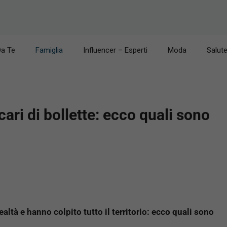
Da Te
Famiglia
Influencer – Esperti
Moda
Salut
ncari di bollette: ecco quali sono
ealtà e hanno colpito tutto il territorio: ecco quali sono