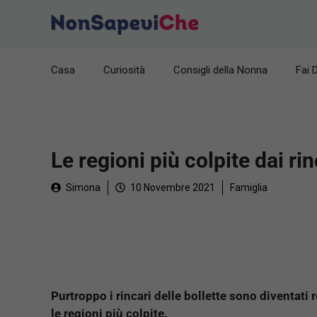
Vai
al
contenuto
Casa
Curiosità
Consigli della Nonna
Fai 
Le regioni più colpite dai ri
Simona
10 Novembre 2021
Famiglia
Purtroppo i rincari delle bollette sono diventati r
le regioni più colpite.