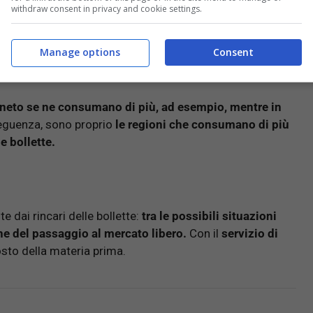
withdraw consent in privacy and cookie settings.
parmio certo per tutte le famiglie
Manage options
Consent
neto se ne consumano di più, ad esempio, mentre in
guenza, sono proprio
le regioni che consumano di più
e bollette.
e dai rincari delle bollette:
tra le possibili situazioni
ne del passaggio al mercato libero.
Con il
servizio di
 costo della materia prima.