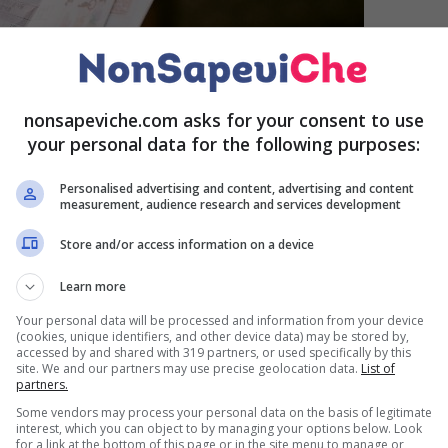
nonsapeviche.com asks for your consent to use
your personal data for the following purposes:
Personalised advertising and content, advertising and content
measurement, audience research and services development
Store and/or access information on a device
Learn more
Your personal data will be processed and information from your device
(cookies, unique identifiers, and other device data) may be stored by,
ie italiane è di circa 723 euro, anche se i consumi
accessed by and shared with 319 partners, or used specifically by this
a necessità.
Volendo fare una stima, infatti, il consumo
site. We and our partners may use precise geolocation data.
List of
partners.
ri quadri.
Some vendors may process your personal data on the basis of legitimate
interest, which you can object to by managing your options below. Look
for a link at the bottom of this page or in the site menu to manage or