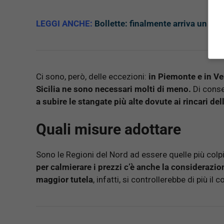
LEGGI ANCHE:
Bollette: finalmente arriva un ris
Ci sono, però, delle eccezioni:
in Piemonte e in Ve
Sicilia ne sono necessari molti di meno.
Di conse
a subire le stangate più alte dovute ai rincari dell
Quali misure adottare
Sono le Regioni del Nord ad essere quelle più colpit
per calmierare i prezzi c’è anche la considerazio
maggior tutela
, infatti, si controllerebbe di più il