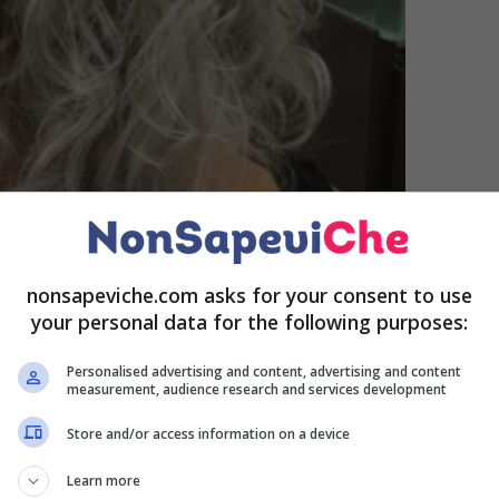
nonsapeviche.com asks for your consent to use
your personal data for the following purposes:
Personalised advertising and content, advertising and content
measurement, audience research and services development
Store and/or access information on a device
è necessario
valutare
una serie di
aspetti
inerenti ai
Learn more