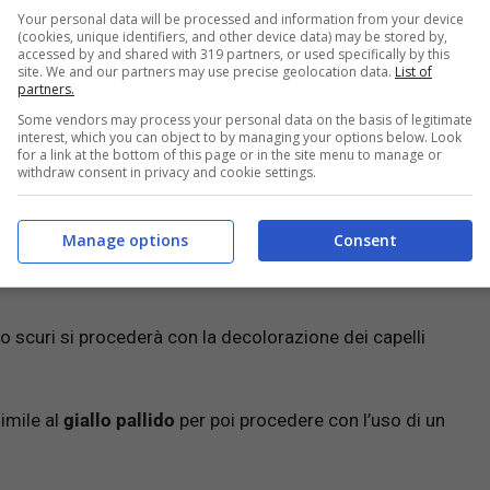
Your personal data will be processed and information from your device
(cookies, unique identifiers, and other device data) may be stored by,
accessed by and shared with 319 partners, or used specifically by this
site. We and our partners may use precise geolocation data.
List of
partners.
Some vendors may process your personal data on the basis of legitimate
interest, which you can object to by managing your options below. Look
for a link at the bottom of this page or in the site menu to manage or
mento
potrebbe richiedere un
minimo
di
6 ore
fino ad un
withdraw consent in privacy and cookie settings.
Manage options
Consent
, si valuterà di quanto sarà necessario
decolorare
i
o scuri si procederà con la decolorazione dei capelli
imile al
giallo pallido
per poi procedere con l’uso di un