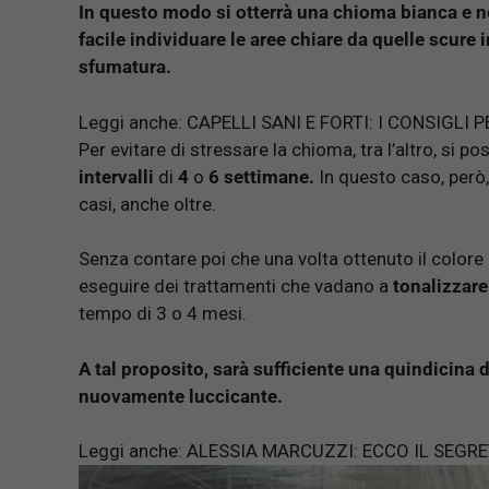
In questo modo si otterrà una chioma bianca e nera
facile individuare le
aree chiare da quelle scure 
sfumatura.
Leggi anche:
CAPELLI SANI E FORTI: I CONSIGLI
Per evitare di stressare la chioma, tra l’altro, si 
intervalli
di
4
o
6 settimane.
In questo caso, però,
casi, anche oltre.
Senza contare poi che una volta ottenuto il colore
eseguire dei trattamenti che vadano a
tonalizzare
tempo di 3 o 4 mesi.
A tal proposito, sarà sufficiente una quindicina d
nuovamente luccicante.
Leggi anche:
ALESSIA MARCUZZI: ECCO IL SEGR