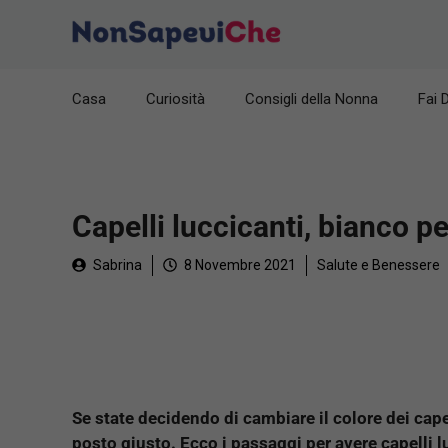
Vai
al
contenuto
Casa
Curiosità
Consigli della Nonna
Fai 
Capelli luccicanti, bianco pe
Sabrina
8 Novembre 2021
Salute e Benessere
Se state decidendo di cambiare il colore dei capel
posto giusto. Ecco i passaggi per avere capelli l