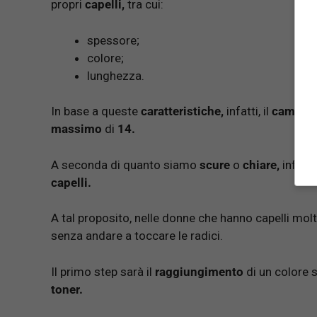
propri
capelli,
tra cui:
spessore;
colore;
lunghezza.
In base a queste
caratteristiche,
infatti, il
cambia
massimo
di
14.
A seconda di quanto siamo
scure
o
chiare,
infatti
capelli.
A tal proposito, nelle donne che hanno capelli molt
senza andare a toccare le radici.
Il primo step sarà il
raggiungimento
di un colore s
toner.