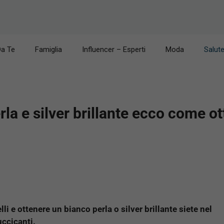
Da Te
Famiglia
Influencer – Esperti
Moda
Salut
rla e silver brillante ecco come ot
li e ottenere un bianco perla o silver brillante siete nel
uccicanti.