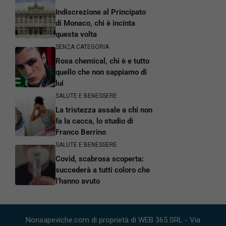
Indiscrezione al Principato
di Monaco, chi è incinta
questa volta
SENZA CATEGORIA
Rosa chemical, chi è e tutto
quello che non sappiamo di
lui
SALUTE E BENESSERE
La tristezza assale a chi non
fa la cacca, lo studio di
Franco Berrino
SALUTE E BENESSERE
Covid, scabrosa scoperta:
succederà a tutti coloro che
l’hanno avuto
Nonsapeviche.com di proprietà di WEB 365 SRL - Via