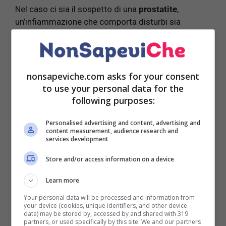
Nel caso ci sia il sospetto di una
prostatite
,
un’infiammazione che comporta disturbi sia
durante la minzione e sia nella vita sessuale,
avremo questi sintomi che dovremmo tenere sotto
controllo:
nonsapeviche.com asks for your consent
minzione frequente, anche più di 8 volte al
to use your personal data for the
giorno;
following purposes:
dolore durante e dopo la minzione;
sintomi simili all’influenza come: febbre,
Personalised advertising and content, advertising and
content measurement, audience research and
nausea e vomito;
services development
perdita di secrezioni mucose;
Store and/or access information on a device
presenza di sangue nello sperma.
Learn more
Nel caso in cui si soffri di
iperplasia prostatica
Your personal data will be processed and information from
benigna
i campanelli di allarme sono:
your device (cookies, unique identifiers, and other device
data) may be stored by, accessed by and shared with 319
partners, or used specifically by this site. We and our partners
urgenza ed aumento della frequenza dello