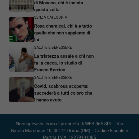
di Monaco, chi è incinta
questa volta
SENZA CATEGORIA
Rosa chemical, chi è e tutto
quello che non sappiamo di
lui
SALUTE E BENESSERE
La tristezza assale a chi non
fa la cacca, lo studio di
Franco Berrino
SALUTE E BENESSERE
Covid, scabrosa scoperta:
succederà a tutti coloro che
l’hanno avuto
Nonsapeviche.com di proprietà di WEB 365 SRL - Via
Nicola Marchese 10, 00141 Roma (RM) - Codice Fiscale e
Partita I.V.A. 12279101005