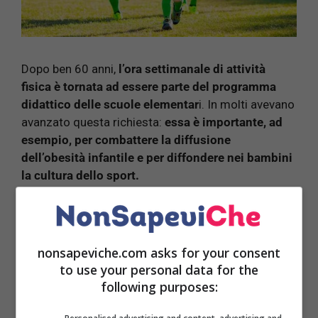
Dopo ben 60 anni,
l’ora settimanale di attività
fisica è tornata ad essere parte del programma
didattico delle scuole elementar
i. In molti avevano
avanzato questa richiesta:
essa è importante, ad
esempio, per combattere la diffusione
dell’obesità infantile e per diffondere nei bambini
la cultura dello sport.
LEGGI ANCHE:
Scuola media bocciata: cosa
nonsapeviche.com asks for your consent
rischiano gli studenti italiani e perchè
to use your personal data for the
following purposes: