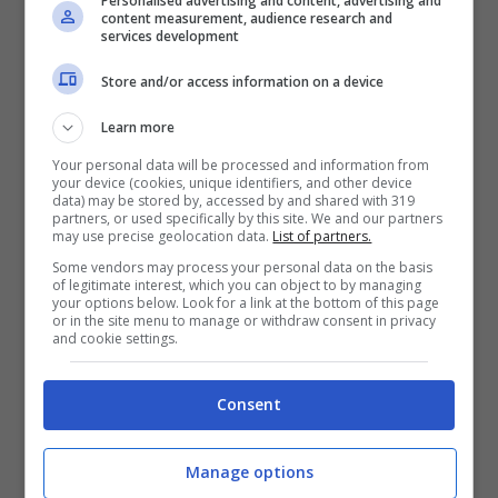
Personalised advertising and content, advertising and
content measurement, audience research and
services development
L’insegnamento è stato introdotto nella nuova
legge di bilancio
e partirà nel prossimo anno
Store and/or access information on a device
scolastico.
Esso sarà affidato a docenti
specializzati: un punto chiave per una rivoluzione
Learn more
sportiva nel nostro Paese.
Your personal data will be processed and information from
your device (cookies, unique identifiers, and other device
data) may be stored by, accessed by and shared with 319
Gli sportivi esultano
partners, or used specifically by this site. We and our partners
may use precise geolocation data.
List of partners.
Some vendors may process your personal data on the basis
Anche i nostri campioni e, in generale, gli sportivi di
of legitimate interest, which you can object to by managing
tutto il Paese hanno esultato dinnanzi a questa
your options below. Look for a link at the bottom of this page
or in the site menu to manage or withdraw consent in privacy
notizia.
Un Paese più sportivo, infatti, è uno che
and cookie settings.
educa i figli fin dai primi anni della loro vita e
della loro formazione scolastica.
Consent
Manage options