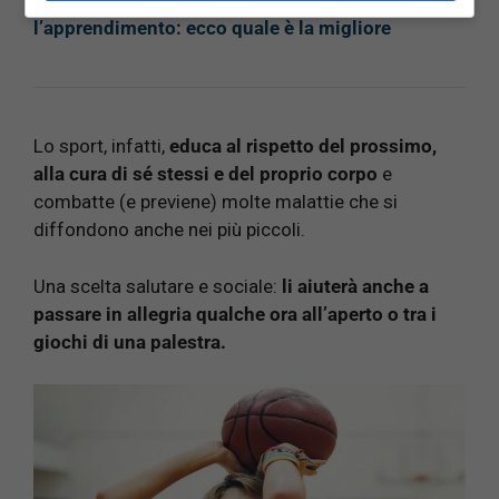
LEGGI ANCHE:
La merenda a scuola può aiutare
l’apprendimento: ecco quale è la migliore
Lo sport, infatti,
educa al rispetto del prossimo,
alla cura di sé stessi e del proprio corpo
e
combatte (e previene) molte malattie che si
diffondono anche nei più piccoli.
Una scelta salutare e sociale:
li aiuterà anche a
passare in allegria qualche ora all’aperto o tra i
giochi di una palestra.