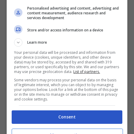
l’uomo: grazie alla presenza di Alexa, infatti, sarà in
Personalised advertising and content, advertising and
grado di rispondere ai comandi vocali.
Ma non
content measurement, audience research and
services development
solo: una serie di sensori gli permettono di
muoversi tranquillamente in casa evitando
Store and/or access information on a device
l’incontro con tavoli, sedie e complementi
d’arredo.
Learn more
Your personal data will be processed and information from
Sarà, inoltre, un buon antifurto: è in grado di
your device (cookies, unique identifiers, and other device
data) may be stored by, accessed by and shared with 319
avvertire la nostra assenza in casa segnalando a
partners, or used specifically by this site. We and our partners
may use precise geolocation data.
List of partners.
distanza l’eventuale presenza di individui
sospetti.
Un prezioso aiutante nella vita di tutti i
Some vendors may process your personal data on the basis
of legitimate interest, which you can object to by managing
giorni con un occhio alla privacy:
proprio come
your options below. Look for a link at the bottom of this page
Echo, con un tasto sarà possibile disattivarlo.
or in the site menu to manage or withdraw consent in privacy
and cookie settings.
Quanto costa e quando
Consent
arriverà