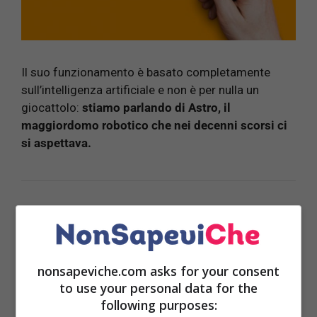
Il suo funzionamento è basato completamente
sull’intelligenza artificiale e non è per nulla un
giocattolo:
stiamo parlando di Astro, il
maggiordomo robotico che nei decenni scorsi ci
si aspettava.
LEGGI ANCHE:
La novità di Amazon che nessuno
si aspettava: sarà l’inizio della fine?
nonsapeviche.com asks for your consent
to use your personal data for the
following purposes:
Questo assistente è in grado di interagire con