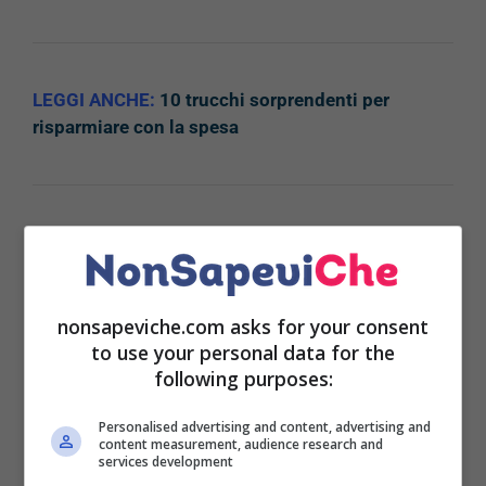
LEGGI ANCHE:
10 trucchi sorprendenti per
risparmiare con la spesa
Parliamo, per almeno il 70% di batteri fecali e, in
particolare, di Escherichia coli:
il rischio è quello di
contrarre
infezioni gastro-intestinali, infezioni
urinarie e, addirittura, la meningite nel caso dei
nonsapeviche.com asks for your consent
to use your personal data for the
bambini.
following purposes:
E’ importante, dunque
, proteggersi utilizzando i
Personalised advertising and content, advertising and
guanti usa e getta
prima ancora di inserire la
content measurement, audience research and
monetina all’interno dei carrelli.
services development