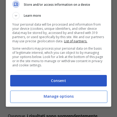
Store and/or access information on a device
La situazione in Italia
Learn more
Nel nostro Paese la situazione non è di certo
Your personal data will be processed and information from
migliore:
addirittura, uno studio simile è stato
your device (cookies, unique identifiers, and other device
data) may be stored by, accessed by and shared with 319
condotto sui carrelli degli aeroporti e su altre
partners, or used specifically by this site. We and our partners
componenti degli aerei.
Ma non solo:
pulsanti
may use precise geolocation data.
List of partners.
degli ascensori, mezzi pubblici e tastiere dei
Some vendors may process your personal data on the basis
of legitimate interest, which you can object to by managing
computer.
your options below. Look for a link at the bottom of this page
or in the site menu to manage or withdraw consent in privacy
and cookie settings.
Consent
LEGGI ANCHE:
Covid: come disinfettare la spesa
per evitare il contagio
Manage options
Ovunque,
i risultati sono sorprendentemente