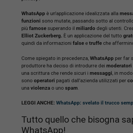
WhatsApp
è un’applicazione idealizzata alla
messa
funzioni
sono mutate, passando sotto al controll
più
famose
superando il
miliardo
degli utenti. Cr
Elliot Zuckerberg.
È un applicazione del tutto
grat
quindi da informazioni
false
e
truffe
che affermino
Come spiegato in precedenza,
WhatsApp
per far s
produttore ha deciso di introdurre dei
moderatori
una scrittura che rende sicuri i
messaggi
, in modo
sono
operatori
pagati dall’azienda utilizzati per
co
una
violenza
o uno
spam
.
LEGGI ANCHE:
WhatsApp: svelato il trucco sempl
Tutto quello che bisogna sap
WhatsApp!