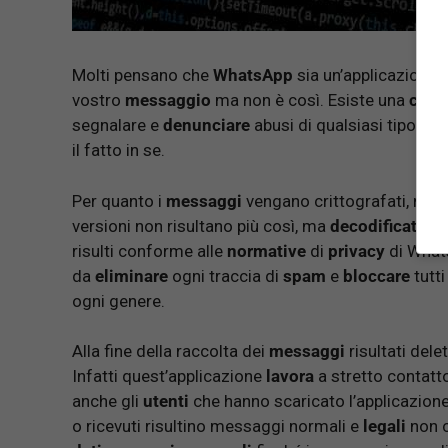
Molti pensano che
WhatsApp
sia un’applicazion
vostro
messaggio
ma non è così. Esiste una
clau
segnalare e
denunciare
abusi di qualsiasi tipo, 
il fatto in se.
Per quanto i
messaggi
vengano crittografati, nel 
versioni non risultano più così, ma
decodificati
e
i
risulti conforme alle
normative
di
privacy
di Whats
da
eliminare
ogni traccia di
spam
e
bloccare
tutti
ogni genere.
Alla fine della raccolta dei
messaggi
risultati dele
Infatti quest’applicazione
lavora
a stretto contatt
anche gli
utenti
che hanno scaricato l’applicazione
o ricevuti risultino messaggi normali e
legali
non c