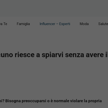
Da Te
Famiglia
Influencer – Esperti
Moda
Salut
no riesce a spiarvi senza avere 
i? Bisogna preoccuparsi o è normale violare la propria