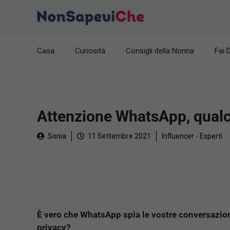
Vai
al
contenuto
Casa
Curiosità
Consigli della Nonna
Fai 
Attenzione WhatsApp, qualcu
Sonia
11 Settembre 2021
Influencer - Esperti
È vero che WhatsApp spia le vostre conversazion
privacy?