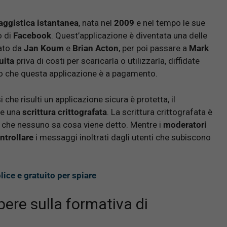
ggistica istantanea
, nata nel
2009
e nel tempo le sue
o di
Facebook
. Quest’applicazione è diventata una delle
eato da
Jan Koum
e
Brian Acton
, per poi passare a
Mark
uita
priva di costi per scaricarla o utilizzarla, diffidate
 che questa applicazione è a pagamento.
i che risulti un applicazione sicura è protetta, il
e una
scrittura crittografata
. La scrittura crittografata è
 che nessuno sa cosa viene detto. Mentre i
moderatori
ntrollare
i messaggi inoltrati dagli utenti che subiscono
ice e gratuito per spiare
ere sulla formativa di