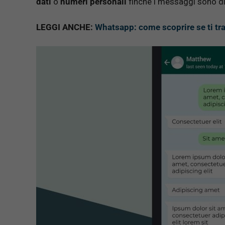
dati
o
numeri personali
finché i messaggi sono di
LEGGI ANCHE:
Whatsapp: come scoprire se ti tra