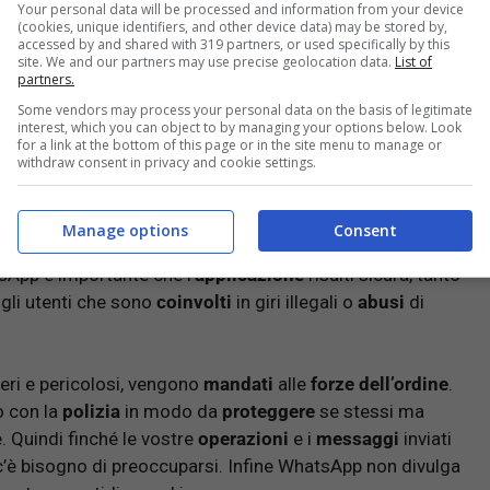
Your personal data will be processed and information from your device
(cookies, unique identifiers, and other device data) may be stored by,
accessed by and shared with 319 partners, or used specifically by this
site. We and our partners may use precise geolocation data.
List of
partners.
e completamente
sicura
in grado di
nascondere
ogni
sola
della stessa che attesta che un utente è
libero
di
Some vendors may process your personal data on the basis of legitimate
interest, which you can object to by managing your options below. Look
mandando un
feedback
con le
conversazioni
che attestino
for a link at the bottom of this page or in the site menu to manage or
withdraw consent in privacy and cookie settings.
momento dell’
abuso
commesso o ricevuto, queste
Manage options
Consent
nviati
ai moderatori dell’applicazione. Per quanto non
App è importante che l’
applicazione
risulti sicura, tanto
 gli utenti che sono
coinvolti
in giri illegali o
abusi
di
teri e pericolosi, vengono
mandati
alle
forze dell’ordine
.
o con la
polizia
in modo da
proteggere
se stessi ma
. Quindi finché le vostre
operazioni
e i
messaggi
inviati
’è bisogno di preoccuparsi. Infine WhatsApp non divulga