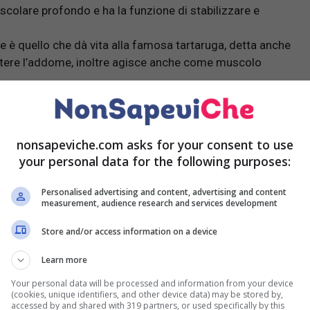
scolare profondo e ha la funzione di stabilizzare e
e è quello che dà vita alla famosa tartaruga, detta anche
lettere l’addome, inoltre agisce anche come muscolo
 sono i responsabili del movimento rotatorio
respirazione.
 muscoli obliqui esterni, si trovano al fianco del retto
nonsapeviche.com asks for your consent to use
 esterni.
your personal data for the following purposes:
zi da fare in casa
Personalised advertising and content, advertising and content
measurement, audience research and services development
r gli addominali!
Store and/or access information on a device
Learn more
Your personal data will be processed and information from your device
(cookies, unique identifiers, and other device data) may be stored by,
accessed by and shared with 319 partners, or used specifically by this