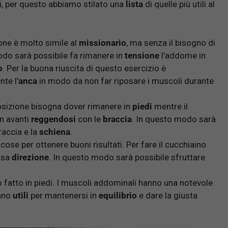
i, per questo abbiamo stilato una
lista
di quelle più utili al
one è molto simile al
missionario
, ma senza il bisogno di
odo sarà possibile fa rimanere in
tensione
l’addome in
o
. Per la buona riuscita di questo esercizio è
te l’
anca
in modo da non far riposare i muscoli durante
posizione bisogna dover rimanere in
piedi
mentre il
in avanti
reggendosi
con le
braccia
. In questo modo sarà
raccia e la
schiena
.
cose per ottenere buoni risultati. Per fare il cucchiaino
ssa
direzione
. In questo modo sarà possibile sfruttare
o fatto in piedi. I muscoli addominali hanno una notevole
anno
utili
per mantenersi in
equilibrio
e dare la giusta