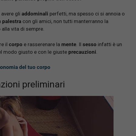
 avere gli
addominali
perfetti, ma spesso ci si annoia o
in
palestra
con gli amici, non tutti manterranno la
 alla vita di sempre.
re il
corpo
e rasserenare la
mente
. Il
sesso
infatti è un
nel modo giusto e con le giuste
precauzioni
.
sionomia del tuo corpo
ioni preliminari