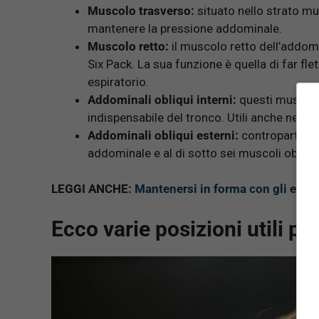
Muscolo trasverso:
situato nello strato mu
mantenere la pressione addominale.
Muscolo retto:
il muscolo retto dell’addom
Six Pack. La sua funzione è quella di far f
espiratorio.
Addominali obliqui interni:
questi muscoli
indispensabile del tronco. Utili anche nella 
Addominali obliqui esterni:
controparte dei
addominale e al di sotto sei muscoli obliqui
LEGGI ANCHE:
Mantenersi in forma con gli eserci
Ecco varie posizioni utili pe