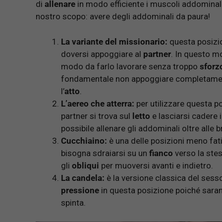
di
allenare
in modo efficiente i muscoli addominal
nostro scopo: avere degli addominali da paura!
La variante del missionario:
questa posizi
doversi appoggiare al
partner
. In questo m
modo da farlo lavorare senza troppo
sforz
fondamentale non appoggiare completamen
l’
atto
.
L’aereo che atterra:
per utilizzare questa 
partner si trova sul
letto
e lasciarsi cadere 
possibile allenare gli addominali oltre alle b
Cucchiaino:
è una delle posizioni meno fati
bisogna sdraiarsi su un
fianco
verso la ste
gli
obliqui
per muoversi avanti e indietro.
La candela:
è la versione classica del sess
pressione
in questa posizione poiché sar
spinta.