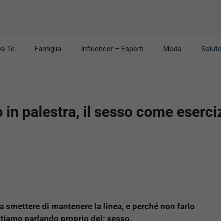
Da Te
Famiglia
Influencer – Esperti
Moda
Salut
in palestra, il sesso come eserciz
a smettere di mantenere la linea, e perché non farlo
stiamo parlando proprio del: sesso.