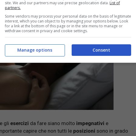
site. We and our partners may use precise geolocation data.
List of
partners.
Some vendors may process your personal data on the basis of legitimate
interest, which you can object to by managing your options below. Look
for a link at the bottom of this page or in the site menu to manage or
withdraw consent in privacy and cookie settings.
Manage options
Consent
e gli
esercizi
da fare siano molto
impegnativi
e
importante capire che non tutti le
posizioni
sono in grado