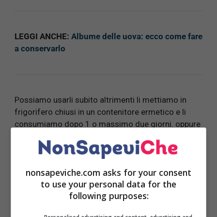
LEGGI ANCHE:
Albume delle uova: ecco come fare
a conservarlo
Possiamo usarli subito altrimenti li mettiamo in
frigorifero chiusi in un contenitore ermetico e li
consumiamo dopo 1 o massimo due giorni. oppure
se non intendete utilizzarli nel breve periodo potete
tranquillamente congelarli, magari nelle formine del
ghiaccio essi infatti in freezer si conservano anche
nonsapeviche.com asks for your consent
per diversi mesi.
to use your personal data for the
following purposes:
Con gli albumi avanzati possiamo preparare piatti
salati con pochi grassi come tortini, pudding, degli