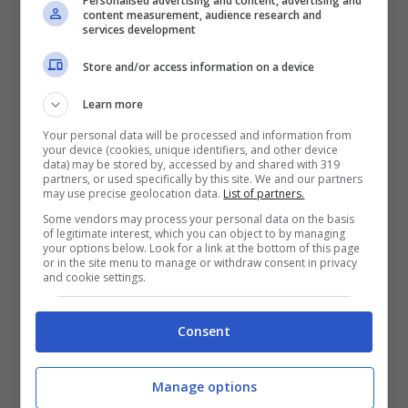
Personalised advertising and content, advertising and
sformati e dei muffin. Si possono fare anche delle
content measurement, audience research and
frittate molto leggere che possono essere
services development
arricchite con verdure o formaggi a scelta.
Store and/or access information on a device
Learn more
Your personal data will be processed and information from
LEGGI ANCHE:
Come pastorizzare le uova per
your device (cookies, unique identifiers, and other device
data) may be stored by, accessed by and shared with 319
consumarle crude: i consigli
partners, or used specifically by this site. We and our partners
may use precise geolocation data.
List of partners.
Some vendors may process your personal data on the basis
of legitimate interest, which you can object to by managing
your options below. Look for a link at the bottom of this page
or in the site menu to manage or withdraw consent in privacy
Sono perfetti per realizzare delle deliziose
and cookie settings.
meringhe da mangiare per merenda o utili per
decorare i nostri dolci. Montiamole a neve,
Consent
aggiungiamo lo zucchero e volendo anche del
colorante alimentare a piacere per averle tutte
colorate. Inoltre si può preparare la ghiaccia reale
Manage options
sempre utile per glassare e decorare i biscotti