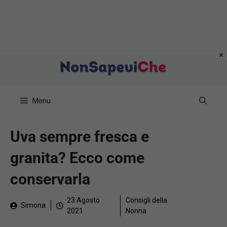
Vai
al
contenuto
Menu
Uva sempre fresca e
granita? Ecco come
conservarla
23 Agosto
Consigli della
Simona
2021
Nonna