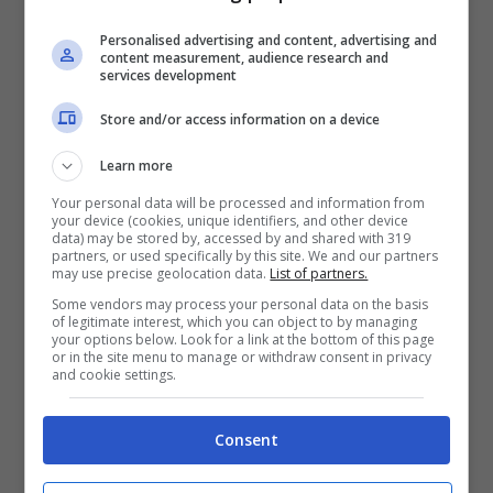
cercando di insistere con delicatezza sotto il
getto di acqua corrente.
In questo modo ogni
Personalised advertising and content, advertising and
content measurement, audience research and
traccia di sporco verrà completamente eliminata.
services development
Store and/or access information on a device
Learn more
LEGGI ANCHE:
Macedonia di frutta: gli errori da
Your personal data will be processed and information from
non fare durante la preparazione
your device (cookies, unique identifiers, and other device
data) may be stored by, accessed by and shared with 319
partners, or used specifically by this site. We and our partners
may use precise geolocation data.
List of partners.
Some vendors may process your personal data on the basis
of legitimate interest, which you can object to by managing
Successivamente
ogni acino andrà privato del
your options below. Look for a link at the bottom of this page
seme e riposto nel giusto contenitore, lontano
or in the site menu to manage or withdraw consent in privacy
and cookie settings.
dagli odori che, nel frigorifero, potrebbe
assorbire.
Consent
Il giusto contenitore