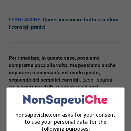
LEGGI ANCHE:
Come conservare frutta e verdura:
i consigli pratici
Per rimediare, in questo caso, possiamo
comprarne poca alla volta, ma possiamo anche
imparare a conservarla nel modo giusto,
seguendo dei semplici consigli.
Ecco i segreti
della nonna per dell’uva che dura a lungo!
Pulire gli acini
nonsapeviche.com asks for your consent
Il primo passo per una giusta conservazione è la
to use your personal data for the
pulizia:
lavate con estrema cura i vostri acini
following purposes: