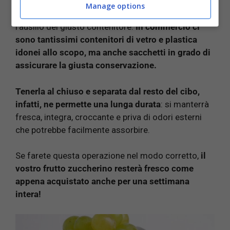
Manage options
La giusta conservazione, poi, andrà fatta con
l’ausilio del giusto contenitore.
In commercio ci
sono tantissimi contenitori di vetro e plastica
idonei allo scopo, ma anche sacchetti in grado di
assicurare la giusta conservazione.
Tenerla al chiuso e separata dal resto del cibo,
infatti, ne permette una lunga durata
: si manterrà
fresca, integra, croccante e priva di odori esterni
che potrebbe facilmente assorbire.
Se farete questa operazione nel modo corretto,
il
vostro frutto zuccherino resterà fresco come
appena acquistato anche per una settimana
intera!