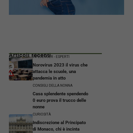
Articoli recenti
INFLUENCER - ESPERTI
Norovirus 2023 il virus che
attacca le scuole, una
pandemia in atto
CONSIGLI DELLA NONNA
Casa splendente spendendo
0 euro prova il trucco delle
nonne
CURIOSITÀ
Indiscrezione al Principato
di Monaco, chi è incinta