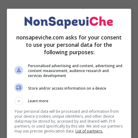
Uno dei medici nutrizionisti più famoso della tv
italiana, Il dottore Sorrentino e l’esperta di fitness
Jill Cooper hanno dimostrato che esiste il
dimagrimento localizzato per quelle persone che
nonsapeviche.com asks for your consent
vogliono perdere peso solo in alcuni punto del loro
to use your personal data for the
corpo. L’accumulo di grasso è legato, oltre allo stile
following purposes:
di vita, anche da alcuni fattori ormonali.
Personalised advertising and content, advertising and
content measurement, audience research and
services development
Store and/or access information on a device
LEGGI ANCHE:
Dieta dopo ferragosto come
riattivare il metabolismo con pochi trucchetti
Learn more
Your personal data will be processed and information from
your device (cookies, unique identifiers, and other device
data) may be stored by, accessed by and shared with 319
partners, or used specifically by this site. We and our partners
Per gli esperti le persone si possono dividere in tre
may use precise geolocation data.
List of partners.
categorie: