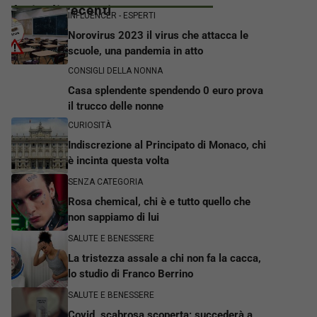
Articoli recenti
INFLUENCER - ESPERTI
Norovirus 2023 il virus che attacca le
scuole, una pandemia in atto
CONSIGLI DELLA NONNA
Casa splendente spendendo 0 euro prova
il trucco delle nonne
CURIOSITÀ
Indiscrezione al Principato di Monaco, chi
è incinta questa volta
SENZA CATEGORIA
Rosa chemical, chi è e tutto quello che
non sappiamo di lui
SALUTE E BENESSERE
La tristezza assale a chi non fa la cacca,
lo studio di Franco Berrino
SALUTE E BENESSERE
Covid, scabrosa scoperta: succederà a