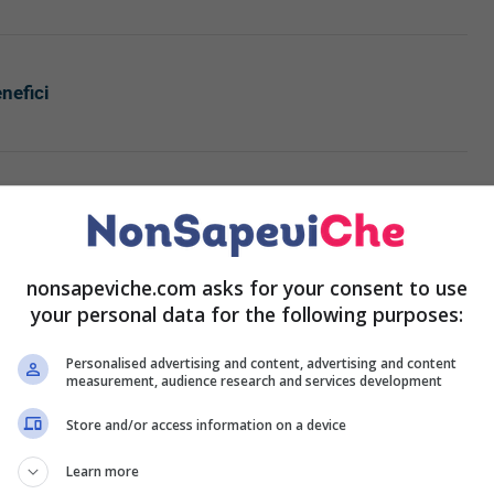
enefici
sta che iniziare ad usarli in diversi modi. Vediamone
 bellezza.
nonsapeviche.com asks for your consent to use
ante e fiori, in modo naturale possiamo usare i fondi del
your personal data for the following purposes:
Personalised advertising and content, advertising and content
l caffè sui bordi dell’orto.
measurement, audience research and services development
terriccio sono perfetti per dare alle piante i giusti
Store and/or access information on a device
ossono essere usati per arricchire il compost essendo
 magnesio. Un altro modo è quello di mescolarli in un
Learn more
i andranno ad innaffiare le nostre piante.