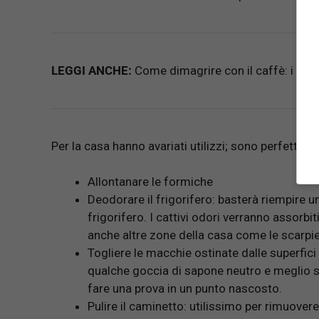
LEGGI ANCHE:
Come dimagrire con il caffè: i trucc
Per la casa hanno avariati utilizzi; sono perfetti per
Allontanare le formiche
Deodorare il frigorifero: basterà riempire un
frigorifero. I cattivi odori verranno assorb
anche altre zone della casa come le scarpi
Togliere le macchie ostinate dalle superfici
qualche goccia di sapone neutro e meglio se
fare una prova in un punto nascosto.
Pulire il caminetto: utilissimo per rimuove