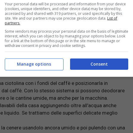
Your personal data will be processed and information from your device
(cookies, unique identifiers, and other device data) may be stored by,
accessed by and shared with 319 partners, or used specifically by this
site. We and our partners may use precise geolocation data.
List of
partners.
hi e i consigli
Some vendors may process your personal data on the basis of legitimate
interest, which you can object to by managing your options below. Look
for a link at the bottom of this page or in the site menu to manage or
withdraw consent in privacy and cookie settings.
:
Manage options
Consent
a ciotolina con i fondi del caffè e posizionarla in
iti dal caffè. Con lo stesso sistema si possono deodorare
ere o le cantine umide, ma anche per la macchina.
 lavabili della casa aggiungendo oltre all’acqua anche
 liquido. Se trattiamo delle superfici delicate meglio
re la cenere usandolo ancora umido e poi pulendo con una