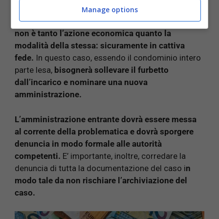
Manage options
Ciò che è rilevante, dunque, ai sensi della legge
non è tanto l’azione economica quanto la
modalità della stessa: sicuramente in cattiva
fede.
In questo caso, essendo il condominio intero
parte lesa,
bisognerà sollevare il furbetto
dall’incarico e nominare una nuova
amministrazione.
L’amministrazione entrante dovrà essere messa
al corrente della problematica e dovrà sporgere
denuncia in modo formale alle autorità
competenti.
E’ importante, inoltre, corredare la
denuncia di tutta la documentazione del caso i
n
modo tale da non rischiare l’archiviazione del
caso.