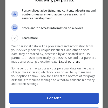
considerato dell’amministrazione condominiale.
Personalised advertising and content, advertising and
content measurement, audience research and
Come reagire e comportarsi
services development
Store and/or access information on a device
La Corte di Cassazione, attraverso la sentenza n.
19519 del 30 giugno 2020
ha chiarito, in tema di
Learn more
appropriazione indebita, la situazione
Your personal data will be processed and information from
dell’amministratore di condominio che confonde
your device (cookies, unique identifiers, and other device
data) may be stored by, accessed by and shared with 319
il proprio patrimonio con quello comune o che se
partners, or used specifically by this site. We and our partners
ne appropria.
may use precise geolocation data.
List of partners.
Some vendors may process your personal data on the basis
of legitimate interest, which you can object to by managing
your options below. Look for a link at the bottom of this page
or in the site menu to manage or withdraw consent in privacy
and cookie settings.
LEGGI ANCHE:
Animali domestici in condominio:
cosa bisogna sapere
Consent