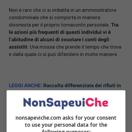
Non è raro che ci si imbatta in un amministratore
condominiale che si comporta in maniera
disonesta per il proprio tornaconto personale.
Tra
le azioni più frequenti di questi individui vi è
l’abitudine di alcuni di svuotare i conti degli
assistiti
. Una mossa che prende il tempo che trova
e dalla quale ci si può difendere in molte maniere.
LEGGI ANCHE:
Raccolta differenziata dei rifiuti in
condominio: come va fatta
nonsapeviche.com asks for your consent
La
trasparenza contabile
, infatti, è ritenuta essere
to use your personal data for the
following purposes:
l’aspetto fondamentale e quello più importante e