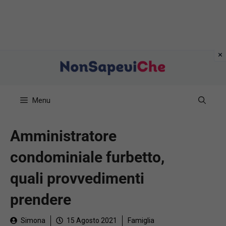
Vai
al
contenuto
Menu
Amministratore
condominiale furbetto,
quali provvedimenti
prendere
Simona
15 Agosto 2021
Famiglia