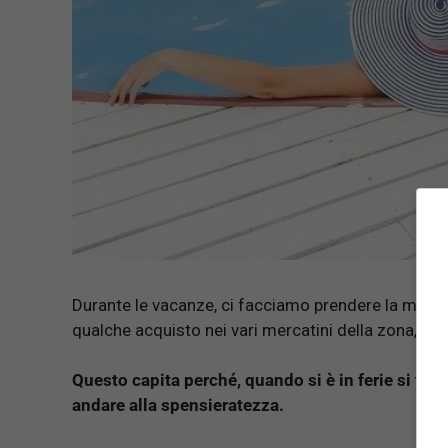
Durante le vacanze, ci facciamo prendere la mano e t
qualche acquisto nei vari mercatini della zona, ci 
Questo capita perché, quando si è in ferie si te
andare alla spensieratezza.