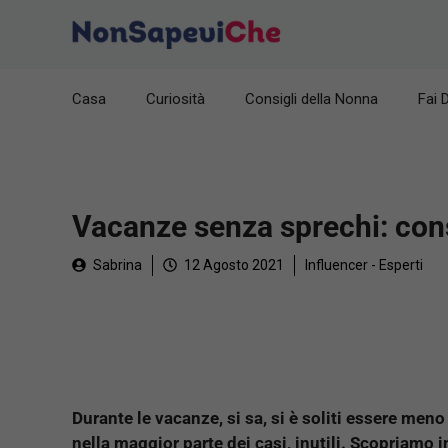
Vai
al
contenuto
Casa
Curiosità
Consigli della Nonna
Fai 
Vacanze senza sprechi: consi
Sabrina
12 Agosto 2021
Influencer - Esperti
Durante le vacanze, si sa, si è soliti essere meno
nella maggior parte dei casi, inutili. Scopriamo