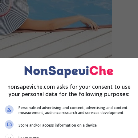
nonsapeviche.com asks for your consent to use
your personal data for the following purposes:
ra un aperitivo e l’altro, una cena al ristorante e
ritroviamo ad aver speso un occhio della testa.
Personalised advertising and content, advertising and content
measurement, audience research and services development
nde a pensare meno al bilancio economico e a lasciarsi
Store and/or access information on a device
Learn more