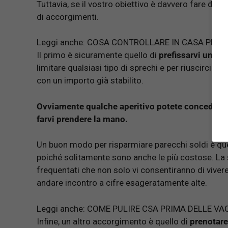
Tuttavia, se il vostro obiettivo è davvero fare de
di accorgimenti.
Leggi anche:
COSA CONTROLLARE IN CASA PRIMA 
Il primo è sicuramente quello di
prefissarvi un bu
limitare qualsiasi tipo di sprechi e per riuscirci un
con un importo già stabilito.
Ovviamente qualche aperitivo potete concedervel
farvi prendere la mano.
Un buon modo per risparmiare parecchi soldi è que
poiché solitamente sono anche le più costose. La s
frequentati che non solo vi consentiranno di viver
andare incontro a cifre esageratamente alte.
Leggi anche:
COME PULIRE CSA PRIMA DELLE VAC
Infine, un altro accorgimento è quello di
prenotare