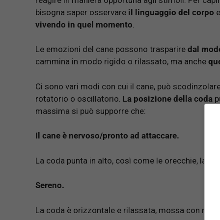
bisogna saper osservare
il linguaggio del corpo
e
vivendo in quel momento
.
Le emozioni del cane possono trasparire
dal modo
cammina in modo rigido o rilassato, ma anche
que
Ci sono vari modi con cui il cane, può scodinzolare.
rotatorio o oscillatorio. L
a posizione della coda
pu
massima si può supporre che:
Il cane è nervoso/pronto ad attaccare.
La coda punta in alto, così come le orecchie, la schi
Sereno.
La coda è orizzontale e rilassata, mossa con movi