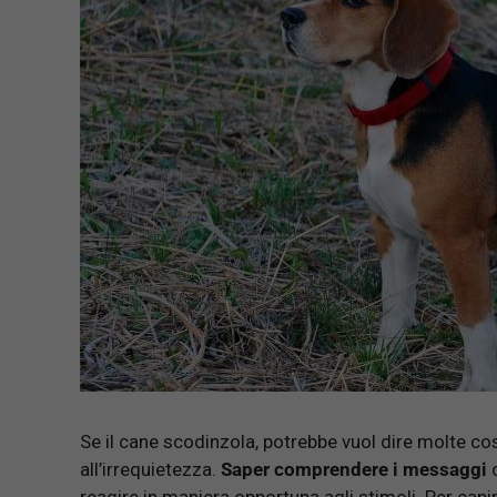
Se il cane scodinzola, potrebbe vuol dire molte cose
all’irrequietezza.
Saper comprendere i messaggi
c
reagire in maniera opportuna agli stimoli. Per capi