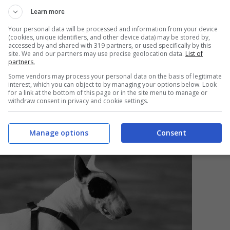
Learn more
Your personal data will be processed and information from your device
(cookies, unique identifiers, and other device data) may be stored by,
 gambe, sembra abbassarsi in segno di sottomissione, e
accessed by and shared with 319 partners, or used specifically by this
site. We and our partners may use precise geolocation data.
List of
partners.
Some vendors may process your personal data on the basis of legitimate
aneta? Questa top vi stupirà!
interest, which you can object to by managing your options below. Look
for a link at the bottom of this page or in the site menu to manage or
withdraw consent in privacy and cookie settings.
unicare!
Manage options
Consent