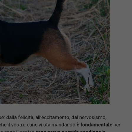
: dalla felicità, all’eccitamento, dal nervosismo,
he il vostro cane vi sta mandando
è fondamentale
per
re cosa il vostro
cane prova quando scodinzola
,