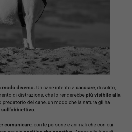
n modo diverso.
Un cane intento a
cacciare
, di solito,
mento di distrazione, che lo renderebbe
più visibile alla
o predatorio del cane, un modo che la natura gli ha
sull’obbiettivo
.
er comunicare
, con le persone e animali che con cui
 maniera sia
positiva che negativa
. Anche alla luce di