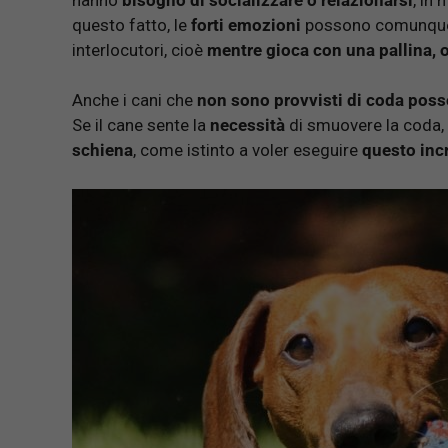
questo fatto, le
forti emozioni
possono comunque f
interlocutori, cioè
mentre gioca con una pallina, o
Anche i cani che
non sono provvisti di coda pos
Se il cane sente la
necessità
di smuovere la coda, i
schiena
, come istinto a voler eseguire
questo incr