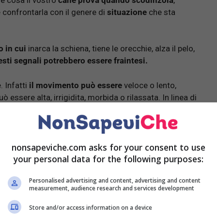
 confrontarla con il genere di
situazione
che sta
 in cui
inarca la schiena, tiene le orecchie, alza il pelo,
sti segnali potrebbero essere fraintesi.
 Infatti
il movimento può essere
veloce o lento,
ò essere alta, irrigidita, morbida o rilassata. In linea di
nonsapeviche.com asks for your consent to use
your personal data for the following purposes:
ena è dritta con peli rigonfi.
Personalised advertising and content, advertising and content
measurement, audience research and services development
menti ampi, posizione delle orecchie e schiena normali.
Store and/or access information on a device