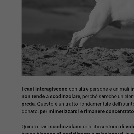
I cani interagiscono
con altre persone e animali
i
non tende a scodinzolare
, perché sarebbe un ele
preda
. Questo è un tratto fondamentale dell’istint
donato,
per mimetizzarsi e
rimanere concentrato 
Quindi i cani
scodinzolano
con chi sentono
di vol
hanno
bisogno di socializzare o relazionarsi
, in