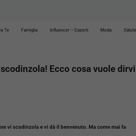
Da Te
Famiglia
Influencer – Esperti
Moda
Salut
scodinzola! Ecco cosa vuole dirvi 
cane vi scodinzola e vi dà il benvenuto. Ma come mai fa