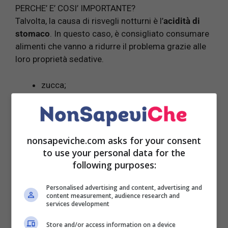
PERCHE’ E’ COSI’ IMPORTANTE?
Talvolta, la causa di risvegli notturni è l’
acidità di
stomaco
. In questo caso, è consigliato consumare
alimenti che vanno a ridurre il problema grazie alle
loro proprietà sedative.
zucca;
cipolla;
aglio;
lattuga;
sedano;
nonsapeviche.com asks for your consent
radicchio.
to use your personal data for the
following purposes:
Personalised advertising and content, advertising and
content measurement, audience research and
services development
Store and/or access information on a device