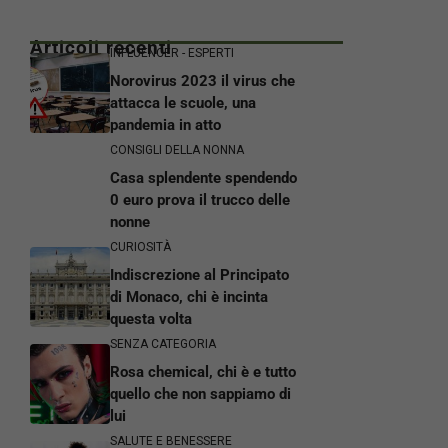
Articoli recenti
INFLUENCER - ESPERTI
Norovirus 2023 il virus che
attacca le scuole, una
pandemia in atto
CONSIGLI DELLA NONNA
Casa splendente spendendo
0 euro prova il trucco delle
nonne
CURIOSITÀ
Indiscrezione al Principato
di Monaco, chi è incinta
questa volta
SENZA CATEGORIA
Rosa chemical, chi è e tutto
quello che non sappiamo di
lui
SALUTE E BENESSERE