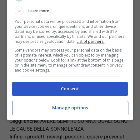
Learn more
Your personal data will be processed and information from
your device (cookies, unique identifiers, and other device
data) may be stored by, accessed by and shared with 319
partners, or used specifically by this site. We and our partners
may use precise geolocation data.
List of partners.
Some vendors may process your personal data on the basis
of legitimate interest, which you can object to by managing
Da
evitare
, inoltre, è anche assumere
alimenti
che
your options below. Look for a link at the bottom of this page
or in the site menu to manage or withdraw consent in privacy
presentano delle
proprietà eccitanti
come, ad
and cookie settings.
esempio, il caffè. Questa, infatti, insieme anche al
consumo di alcolici è un’abitudine sbagliata che non
Consent
altro che rendere poco sereno il sonno a causa di
continui risvegli. Meglio, preferire, dunque, tisane
che conciliano il sonno o anche una
camomilla
.
Manage options
Leggi anche:
AVERE SEMPRE SONNO: QUALI SONO
LE CAUSE DELLA SONNOLENZA
Infine, i predetti risvegli possono essere prevenuti